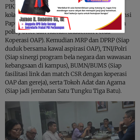
PIKI Papua Barat Daya menyampaikan ajakan
kolaborasi terbuka dengan Pemerintah Provinsi
Papua Barat Daya (Siap membantu menyusun
policy brief dan naskah akademik Perda
Koperasi OAP). Kemudian MRP dan DPRP (Siap
duduk bersama kawal aspirasi OAP), TNI/Polri
(Siap sinergi program bela negara dan wawasan
kebangsaan di kampus), BUMN/BUMS (Siap
fasilitasi link dan match CSR dengan koperasi
OAP dan gereja), serta Tokoh Adat dan Agama
(Siap jadi jembatan Satu Tungku Tiga Batu).