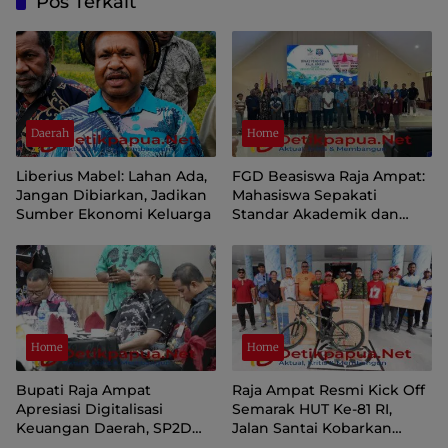
Pos Terkait
Daerah
Home
Liberius Mabel: Lahan Ada,
FGD Beasiswa Raja Ampat:
Jangan Dibiarkan, Jadikan
Mahasiswa Sepakati
Sumber Ekonomi Keluarga
Standar Akademik dan
Administrasi
Home
Home
Bupati Raja Ampat
Raja Ampat Resmi Kick Off
Apresiasi Digitalisasi
Semarak HUT Ke-81 RI,
Keuangan Daerah, SP2D
Jalan Santai Kobarkan
Online dan KKPD Dinilai
Semangat Persatuan dan