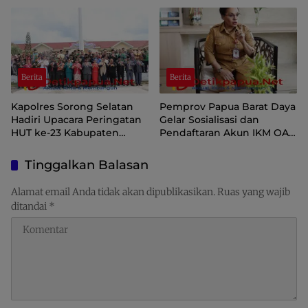
Perkuat Tata Kelola APBD
Nasionalisme
Berita
Berita
Kapolres Sorong Selatan
Pemprov Papua Barat Daya
Hadiri Upacara Peringatan
Gelar Sosialisasi dan
HUT ke-23 Kabupaten
Pendaftaran Akun IKM OAP
Sorong Selatan
di Aplikasi SIINAS
Tinggalkan Balasan
Alamat email Anda tidak akan dipublikasikan.
Ruas yang wajib
ditandai
*