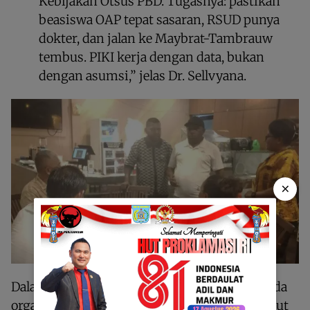
Kebijakan Otsus PBD. Tugasnya: pastikan
beasiswa OAP tepat sasaran, RSUD punya
dokter, dan jalan ke Maybrat-Tambrauw
tembus. PIKI kerja dengan data, bukan
dengan asumsi,” jelas Dr. Sellvyana.
×
Dalam rangka merealisasikan sejumlah agenda
organisasi termasuk 4 poin komitmen tersebut