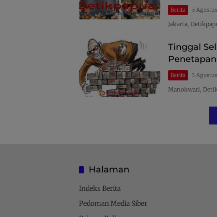
Berita
3 Agustu
Jakarta, Detikpap
Tinggal Se
Penetapan 
Berita
3 Agustu
Manokwari, Detik
Halaman
Indeks Berita
Pedoman Media Siber