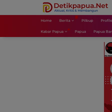
Langsung
ke
konten
Home
Berita
Pilbup
Profil
Kabar Papua
Papua
Papua Bar