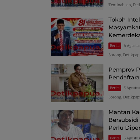
Teminabuan, Deti
Tokoh Inte
Masyaraka
Kemerdeka
Berita
6 Agustu
Sorong, Detikpap
Pemprov Pa
Pendaftara
Berita
5 Agustu
Sorong, Detikpap
Mantan Kad
Bersubsidi
Perlu Dipe
Berita
5 Agustu