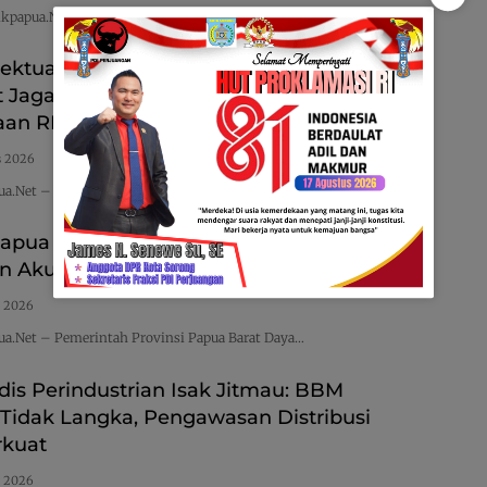
kpapua.Net – Kapolres Sorong Selatan AKBP Gleen…
lektual Maybrat Isak Jitmau Imbau
t Jaga Kamtibmas Jelang HUT ke-81
an RI
s 2026
ua.Net – Menjelang peringatan Hari Ulang Tahun…
pua Barat Daya Gelar Sosialisasi dan
n Akun IKM OAP di Aplikasi SIINAS
s 2026
ua.Net – Pemerintah Provinsi Papua Barat Daya…
is Perindustrian Isak Jitmau: BBM
 Tidak Langka, Pengawasan Distribusi
rkuat
s 2026