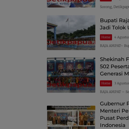
Sorong, Detikpap
Bupati Raj
Jadi Tolok
Home
4 Agustu
RAJA AMPAT– Bupa
Shekinah F
502 Peser
Generasi 
Home
3 Agustu
RAJA AMPAT – S
Gubernur 
Menteri Pe
Pusat Per
Indonesia