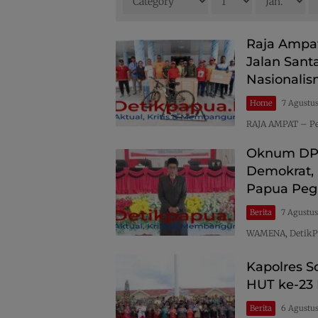
Raja Ampat
Jalan Sant
Nasionali
Home
7 Agustu
RAJA AMPAT – Pe
Oknum DPR
Demokrat,
Papua Pe
Berita
7 Agustu
WAMENA, DetikPa
Kapolres S
HUT ke-23 
Berita
6 Agustu