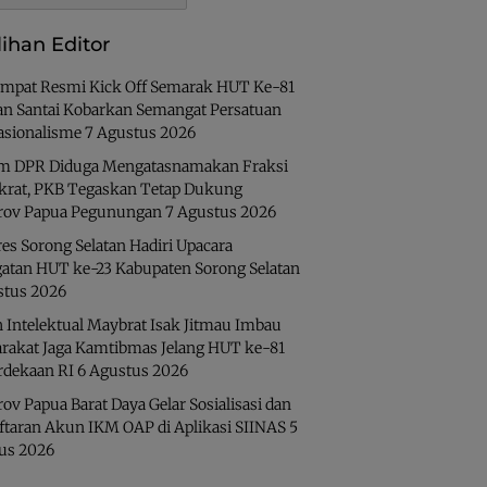
lihan Editor
Ampat Resmi Kick Off Semarak HUT Ke-81
lan Santai Kobarkan Semangat Persatuan
asionalisme
7 Agustus 2026
 DPR Diduga Mengatasnamakan Fraksi
rat, PKB Tegaskan Tetap Dukung
ov Papua Pegunungan
7 Agustus 2026
es Sorong Selatan Hadiri Upacara
gatan HUT ke-23 Kabupaten Sorong Selatan
stus 2026
 Intelektual Maybrat Isak Jitmau Imbau
rakat Jaga Kamtibmas Jelang HUT ke-81
dekaan RI
6 Agustus 2026
v Papua Barat Daya Gelar Sosialisasi dan
ftaran Akun IKM OAP di Aplikasi SIINAS
5
us 2026