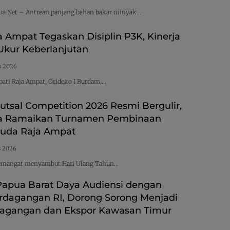
ua.Net – Antrean panjang bahan bakar minyak…
a Ampat Tegaskan Disiplin P3K, Kinerja
 Ukur Keberlanjutan
s 2026
ti Raja Ampat, Orideko I Burdam,…
utsal Competition 2026 Resmi Bergulir,
ta Ramaikan Turnamen Pembinaan
Muda Raja Ampat
s 2026
emangat menyambut Hari Ulang Tahun…
Papua Barat Daya Audiensi dengan
rdagangan RI, Dorong Sorong Menjadi
dagangan dan Ekspor Kawasan Timur