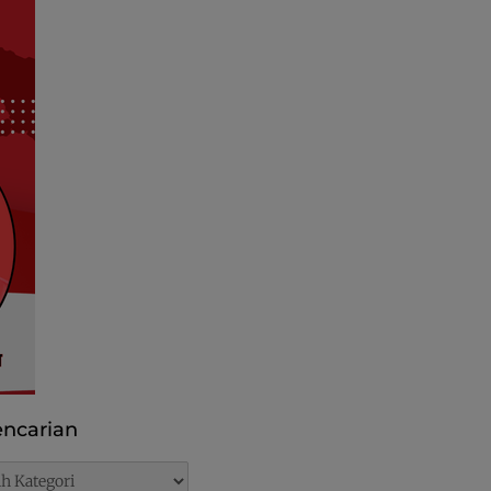
ncarian
rian