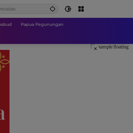
osbud
Papua Pegunungan
×