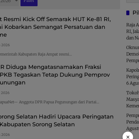
Pi
 Resmi Kick Off Semarak HUT Ke-81 RI,
Raja 
ai Kobarkan Semangat Persatuan dan
RI, Ja
sme
dan N
s 2026
Oknum
Demok
merintah Kabupaten Raja Ampat resmi…
Pempr
 Diduga Mengatasnamakan Fraksi
Kapolr
 PKB Tegaskan Tetap Dukung Pemprov
Perin
gunungan
6 Agu
Tokoh
s 2026
Masya
puaNet— Anggota DPR Papua Pegunungan dari Partai…
Kemer
Pempro
orong Selatan Hadiri Upacara Peringatan
Penda
Kabupaten Sorong Selatan
Agust
×
s 2026