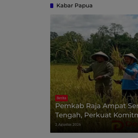
Kabar Papua
Berita
Pemkab Raja Ampat Sera
Tengah, Perkuat Komi
Pangan Daerah
2 Agustus 2026