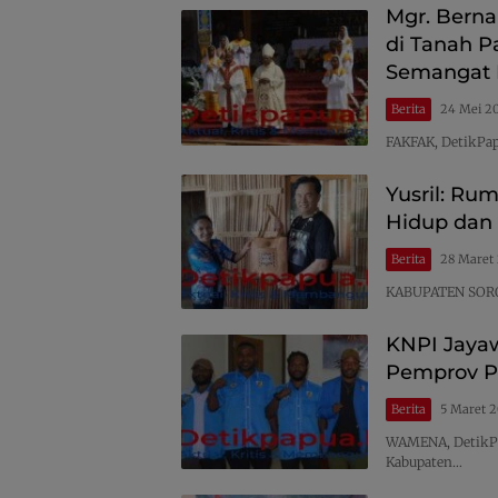
Mgr. Berna
di Tanah P
Semangat P
Berita
24 Mei 2
FAKFAK, DetikPap
Yusril: Ru
Hidup dan
Berita
28 Maret
KABUPATEN SORO
KNPI Jayaw
Pemprov 
Berita
5 Maret 
WAMENA, DetikPa
Kabupaten…