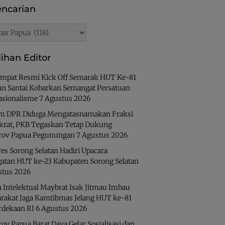
ncarian
rian
lihan Editor
Ampat Resmi Kick Off Semarak HUT Ke-81
lan Santai Kobarkan Semangat Persatuan
asionalisme
7 Agustus 2026
 DPR Diduga Mengatasnamakan Fraksi
rat, PKB Tegaskan Tetap Dukung
ov Papua Pegunungan
7 Agustus 2026
es Sorong Selatan Hadiri Upacara
gatan HUT ke-23 Kabupaten Sorong Selatan
stus 2026
 Intelektual Maybrat Isak Jitmau Imbau
rakat Jaga Kamtibmas Jelang HUT ke-81
dekaan RI
6 Agustus 2026
v Papua Barat Daya Gelar Sosialisasi dan