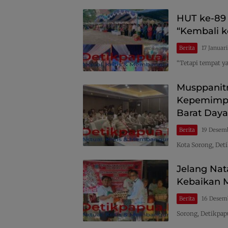
HUT ke-89 
“Kembali k
Berita
17 Januar
“Tetapi tempat y
Musppanit
Kepemimpi
Barat Daya
Berita
19 Desem
Kota Sorong, De
Jelang Nat
Kebaikan 
Berita
16 Desem
Sorong, Detikpa