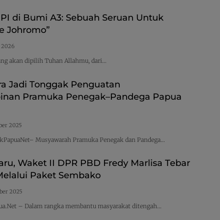
PI di Bumi A3: Sebuah Seruan Untuk
e Johromo”
i 2026
ang akan dipilih Tuhan Allahmu, dari…
ra Jadi Tonggak Penguatan
nan Pramuka Penegak–Pandega Papua
ber 2025
tikPapuaNet– Musyawarah Pramuka Penegak dan Pandega…
aru, Waket II DPR PBD Fredy Marlisa Tebar
Melalui Paket Sembako
ber 2025
pua.Net – Dalam rangka membantu masyarakat ditengah…