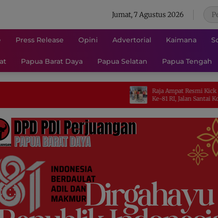
Jumat, 7 Agustus 2026
e
Press Release
Opini
Advertorial
Kaimana
S
at
Papua Barat Daya
Papua Selatan
Papua Tengah
Raja Ampat Resmi Kick Off Semarak
Ke-81 RI, Jalan Santai Kobarkan Sem
Persatuan dan Nasionalisme