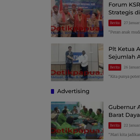
Forum KSR
Strategis 
Berita
27 Januar
“Peran anak muda
Plt Ketua 
Sejumlah A
Berita
26 Januar
“Kita punya poten
Advertising
Gubernur A
Barat Daya
Berita
22 Januar
“Mari kita jadik