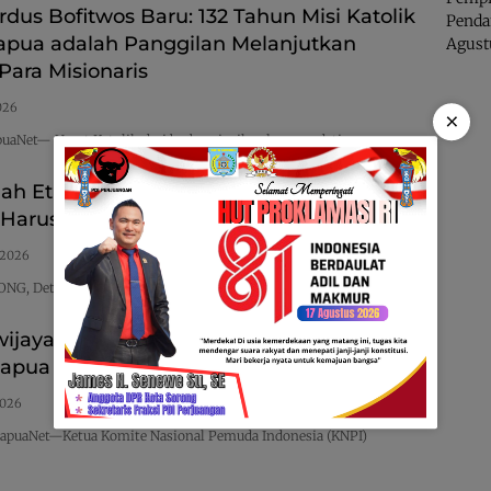
rdus Bofitwos Baru: 132 Tahun Misi Katolik
Penda
apua adalah Panggilan Melanjutkan
Agust
ara Misionaris
026
×
uaNet— Umat Katolik dari berbagai wilayah memadati…
mah Etnik Papua Bukti Nyata Budaya
 Harus Didukung Pemerintah
 2026
NG, DetikPapuaNet— Menteri Koordinator Bidang Hukum, HAM,…
ijaya Desak Pemkab Tarik Aset dari
Papua Pegunungan
2026
puaNet—Ketua Komite Nasional Pemuda Indonesia (KNPI)