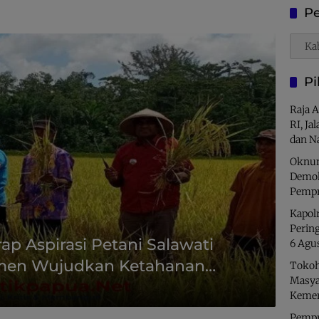
Pe
Penca
Pi
Raja 
RI, Ja
dan N
Oknum
Demok
Pempr
Kapolr
Perin
p Aspirasi Petani Salawati
6 Agu
tmen Wujudkan Ketahanan
Tokoh
Masya
Kemer
Pempro