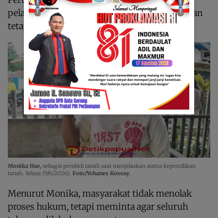
pelaksanaan pengukuran. Namun, pengukuran
tetap dilaksanakan di lapangan.
Monika Hae,
sebagai pembeli tanah saat menjelaskan status kepemilikan
tanah. Selasa (9/6/2026).
Foto/Yohanes Kossay.
Menurut Monika, masyarakat tidak menolak
proses hukum, tetapi meminta agar seluruh