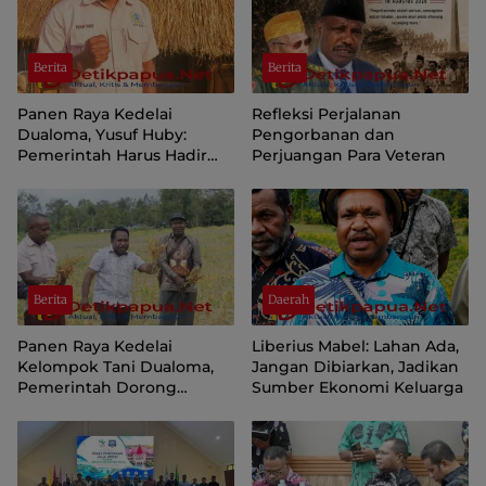
Berita
Berita
Panen Raya Kedelai
Refleksi Perjalanan
Dualoma, Yusuf Huby:
Pengorbanan dan
Pemerintah Harus Hadir
Perjuangan Para Veteran
Jemput dan Pasarkan Hasil
Petani
Berita
Daerah
Panen Raya Kedelai
Liberius Mabel: Lahan Ada,
Kelompok Tani Dualoma,
Jangan Dibiarkan, Jadikan
Pemerintah Dorong
Sumber Ekonomi Keluarga
Masyarakat Jayawijaya
Kembali ke Kebun