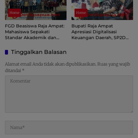
Home
Home
FGD Beasiswa Raja Ampat:
Bupati Raja Ampat
Mahasiswa Sepakati
Apresiasi Digitalisasi
Standar Akademik dan
Keuangan Daerah, SP2D
Administrasi
Online dan KKPD Dinilai
Perkuat Tata Kelola APBD
Tinggalkan Balasan
Alamat email Anda tidak akan dipublikasikan.
Ruas yang wajib
ditandai
*