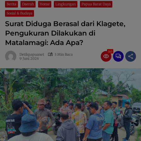
Berita
Daerah
Home
Lingkungan
Papua Barat Daya
Sosial & Budaya
Surat Diduga Berasal dari Klagete,
Pengukuran Dilakukan di
Matalamagi: Ada Apa?
140
Detikpapuanet
3 Min Baca
9 Juni 2026