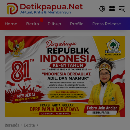
Langsung
ke
konten
Home
Berita
Pilbup
Profile
Press Release
Beranda
Berita