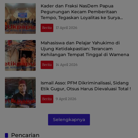
Kader dan Fraksi NasDem Papua
Pegunungan Kecam Pemberitaan
Tempo, Tegaskan Loyalitas ke Surya
Paloh
Berita
17 April 2026
Mahasiswa dan Pelajar Yahukimo di
Ujung Ketidakpastian: Terancam
Kehilangan Tempat Tinggal di Wamena
Berita
14 April 2026
Ismail Asso: PFM Dikriminalisasi, Sidang
Etik Gugur, Otsus Harus Dievaluasi Total !
Berita
9 April 2026
Selengkapnya
Pencarian