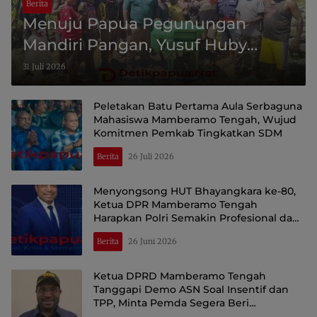
Berita
Menuju Papua Pegunungan
Mandiri Pangan, Yusuf Huby
Fokus Perkuat Pertanian dan
31 Juli 2026
Peternakan Rakyat
Peletakan Batu Pertama Aula Serbaguna
Mahasiswa Mamberamo Tengah, Wujud
Komitmen Pemkab Tingkatkan SDM
Berita
26 Juli 2026
Menyongsong HUT Bhayangkara ke-80,
Ketua DPR Mamberamo Tengah
Harapkan Polri Semakin Profesional dan
Dicintai Rakyat
Berita
26 Juni 2026
Ketua DPRD Mamberamo Tengah
Tanggapi Demo ASN Soal Insentif dan
TPP, Minta Pemda Segera Beri
Penjelasan Terbuka