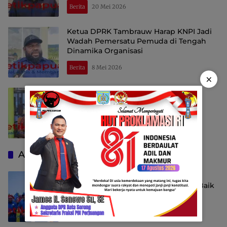
Berita
20 Mei 2026
Ketua DPRK Tambrauw Harap KNPI Jadi
Wadah Pemersatu Pemuda di Tengah
Dinamika Organisasi
Berita
8 Mei 2026
×
Unika Fajar Timur Hadir, Saatnya
Generasi Papua Bangkit melalui
Pendidikan
Berita
4 Mei 2026
Advertising
NasDem Mamteng Angkat Suara:
Pemberitaan Dinilai Rugikan Nama Baik
Surya Paloh
Berita
17 April 2026