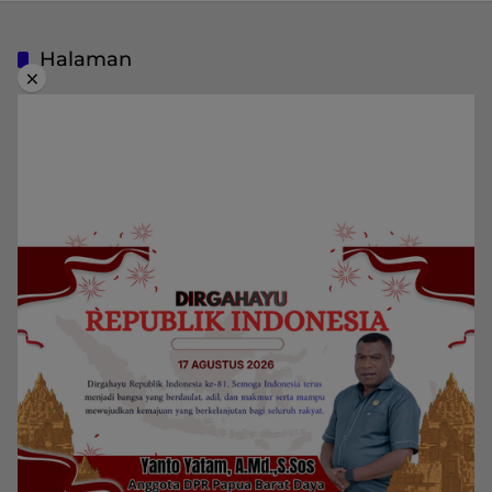
Halaman
×
Indeks Berita
Pedoman Media Siber
Privacy Policy
Redaksi
Kategori
Berita
Home
Daerah
Papua Barat Daya