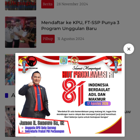
Berita
28 November 2024
Mendaftar ke KPU, FT-SSP Punya 3
Program Unggulan Baru
Pilbup
31 Agustus 2024
×
Yance – Ahmad Peminangan, Pasar
Ampera Jadi Lautan Manusia
Home
28 Agustus 2024
Advertising
Diantar Ribuan Masa, Yance Salambauw
Minta Restu Orang Tua
Home
28 Agustus 2024