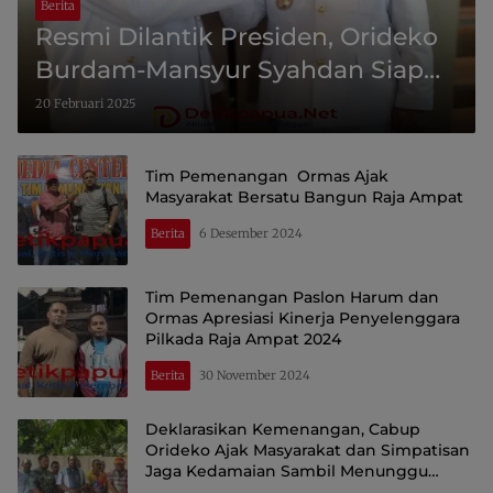
Berita
Resmi Dilantik Presiden, Orideko
Burdam-Mansyur Syahdan Siap
Wujudkan Raja Ampat Maju dan
20 Februari 2025
Sejahtera
Tim Pemenangan Ormas Ajak
Masyarakat Bersatu Bangun Raja Ampat
Berita
6 Desember 2024
Tim Pemenangan Paslon Harum dan
Ormas Apresiasi Kinerja Penyelenggara
Pilkada Raja Ampat 2024
Berita
30 November 2024
Deklarasikan Kemenangan, Cabup
Orideko Ajak Masyarakat dan Simpatisan
Jaga Kedamaian Sambil Menunggu
Penetapan KPU