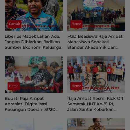
Daerah
Home
Liberius Mabel: Lahan Ada,
FGD Beasiswa Raja Ampat:
Jangan Dibiarkan, Jadikan
Mahasiswa Sepakati
Sumber Ekonomi Keluarga
Standar Akademik dan
Administrasi
Home
Home
Bupati Raja Ampat
Raja Ampat Resmi Kick Off
Apresiasi Digitalisasi
Semarak HUT Ke-81 RI,
Keuangan Daerah, SP2D
Jalan Santai Kobarkan
Online dan KKPD Dinilai
Semangat Persatuan dan
Perkuat Tata Kelola APBD
Nasionalisme