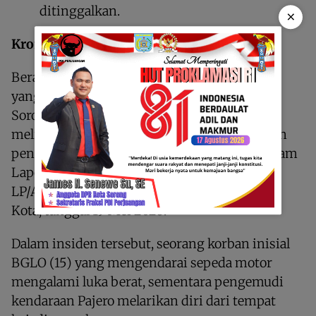
ditinggalkan.
×
Kronologi Kejadian
Berawal dari peristiwa kecelakaan lalu lintas
yang terjadi di Jalan Yos Sudarso, Lido, Kota
Sorong pada tanggal 17 Mei 2026 yang
melibatkan pengendara sepeda motor dengan
pengemudi mobil sebagaimana tertuang dalam
Laporan Polisi Nomor:
LP/A/79/V/2026/Spkt/Lantas Polresta Sorong
Kota, tanggal 19 Mei 2026.
Dalam insiden tersebut, seorang korban inisial
BGLO (15) yang mengendarai sepeda motor
mengalami luka berat, sementara pengemudi
kendaraan Pajero melarikan diri dari tempat