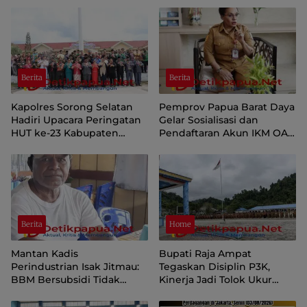
Berita
Berita
Kapolres Sorong Selatan
Pemprov Papua Barat Daya
Hadiri Upacara Peringatan
Gelar Sosialisasi dan
HUT ke-23 Kabupaten
Pendaftaran Akun IKM OAP
Sorong Selatan
di Aplikasi SIINAS
Berita
Home
Mantan Kadis
Bupati Raja Ampat
Perindustrian Isak Jitmau:
Tegaskan Disiplin P3K,
BBM Bersubsidi Tidak
Kinerja Jadi Tolok Ukur
Langka, Pengawasan
Keberlanjutan
Distribusi Perlu Diperkuat