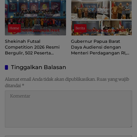
Home
Berita
Shekinah Futsal
Gubernur Papua Barat
Competition 2026 Resmi
Daya Audiensi dengan
Bergulir, 502 Peserta
Menteri Perdagangan RI,
Ramaikan Turnamen
Dorong Sorong Menjadi
Pembinaan Generasi Muda
Pusat Perdagangan dan
Tinggalkan Balasan
Raja Ampat
Ekspor Kawasan Timur
Indonesia
Alamat email Anda tidak akan dipublikasikan.
Ruas yang wajib
ditandai
*