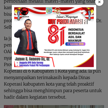
×
pembinaan melalui materi-materi yang telah
kami siapkan agar Koperasi Mandiri OAP ini
bisa terus eksis dan survive dengan lebih
profesional, mandiri dan berdaya saing,” ujar Dr.
Sellvyana.
Ia juga menyampaikan bahwa kegiatan
pendataan dan pembinaan Koperasi Mandiri
OAP tersebut merupakan bagian dari wujud
nyata integrasi kebijakan Dinas Koperasi
Provinsi Papua Barat Daya bersama Dinas
Koperasi di 6 Kabupaten 1 Kota yang ada. Ia pun
menyampaikan terimakasih kepada Dinas
Koperasi kabupaten kota yang telah proaktif
sehingga bisa menghimpun para peserta untuk
hadir dalam kegiatan tersebut.