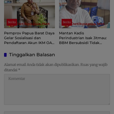
Berita
Berita
Pemprov Papua Barat Daya
Mantan Kadis
Gelar Sosialisasi dan
Perindustrian Isak Jitmau:
Pendaftaran Akun IKM OAP
BBM Bersubsidi Tidak
di Aplikasi SIINAS
Langka, Pengawasan
Distribusi Perlu Diperkuat
Tinggalkan Balasan
Alamat email Anda tidak akan dipublikasikan.
Ruas yang wajib
ditandai
*