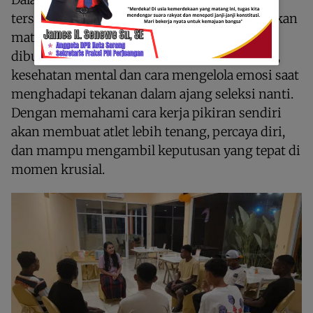
tersebut, Dr. Tenia mengaku hanya memberikan
materi ringan namun sangat penting dan
dibutuhkan para atlet. Seperti regulasi emosi,
kesehatan mental dan cara mengelola emosi saat
menghadapi tekanan dalam ajang seleksi nanti.
Dengan memahami cara kerja pikiran sendiri
akan membuat atlet lebih tenang, percaya diri,
dan mampu mengambil keputusan yang tepat di
momen krusial.