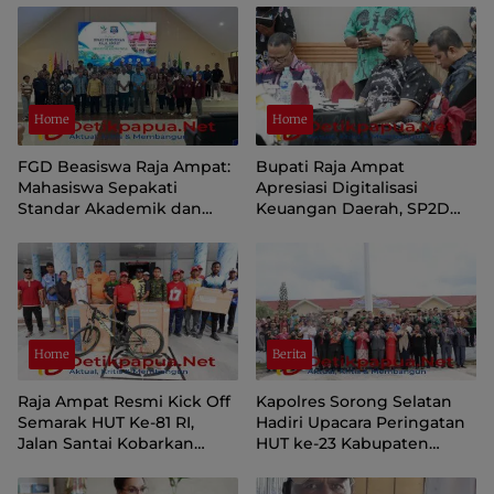
Home
Home
FGD Beasiswa Raja Ampat:
Bupati Raja Ampat
Mahasiswa Sepakati
Apresiasi Digitalisasi
Standar Akademik dan
Keuangan Daerah, SP2D
Administrasi
Online dan KKPD Dinilai
Perkuat Tata Kelola APBD
Home
Berita
Raja Ampat Resmi Kick Off
Kapolres Sorong Selatan
Semarak HUT Ke-81 RI,
Hadiri Upacara Peringatan
Jalan Santai Kobarkan
HUT ke-23 Kabupaten
Semangat Persatuan dan
Sorong Selatan
Nasionalisme