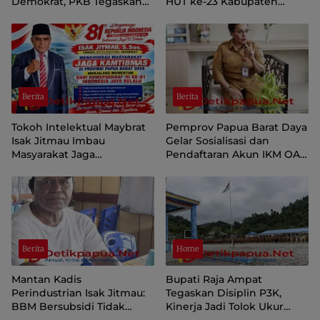
Demokrat, PKB Tegaskan
HUT ke-23 Kabupaten
Tetap Dukung Pemprov
Sorong Selatan
Papua Pegunungan
Berita
Berita
Tokoh Intelektual Maybrat
Pemprov Papua Barat Daya
Isak Jitmau Imbau
Gelar Sosialisasi dan
Masyarakat Jaga
Pendaftaran Akun IKM OAP
Kamtibmas Jelang HUT ke-
di Aplikasi SIINAS
81 Kemerdekaan RI
Berita
Home
Mantan Kadis
Bupati Raja Ampat
Perindustrian Isak Jitmau:
Tegaskan Disiplin P3K,
BBM Bersubsidi Tidak
Kinerja Jadi Tolok Ukur