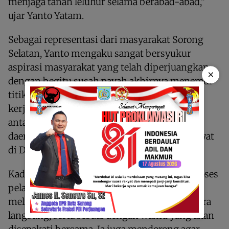
menjaga tanah leluhur selama berabad-abad,”
ujar Yanto Yatam.
Sebagai representasi dari masyarakat Sorong
Selatan, Yanto mengaku sangat bersyukur
aspirasi masyarakat yang telah diperjuangkan
×
dengan begitu susah payah akhirnya menemui
titik terang. Tentunya semua itu berkat
kerjasama dan komunikasi yang terjalin baik
antara masyarakat adat bersama pemerintah
daerah termasuk pihaknya sebagai wakil rakyat
di DPR.
Kader Partai Golkar ini pun berharap agar proses
pelaksanaan selanjutnya berjalan transparan,
melibatkan perwakilan masyarakat adat secara
langsung, serta sesuai dengan waktu yang akan