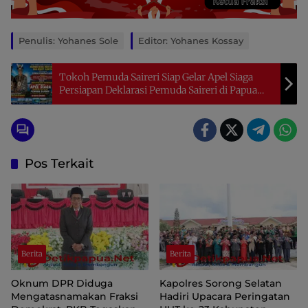
Penulis: Yohanes Sole
Editor: Yohanes Kossay
Tokoh Pemuda Saireri Siap Gelar Apel Siaga
Persiapan Deklarasi Pemuda Saireri di Papua
Barat Daya
Pos Terkait
Berita
Berita
Oknum DPR Diduga
Kapolres Sorong Selatan
Mengatasnamakan Fraksi
Hadiri Upacara Peringatan