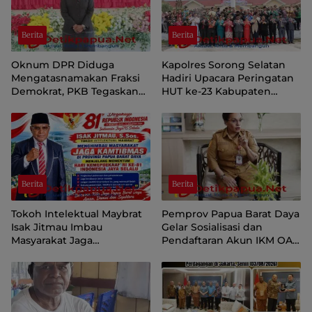
Berita
Berita
Oknum DPR Diduga
Kapolres Sorong Selatan
Mengatasnamakan Fraksi
Hadiri Upacara Peringatan
Demokrat, PKB Tegaskan
HUT ke-23 Kabupaten
Tetap Dukung Pemprov
Sorong Selatan
Papua Pegunungan
Berita
Berita
Tokoh Intelektual Maybrat
Pemprov Papua Barat Daya
Isak Jitmau Imbau
Gelar Sosialisasi dan
Masyarakat Jaga
Pendaftaran Akun IKM OAP
Kamtibmas Jelang HUT ke-
di Aplikasi SIINAS
81 Kemerdekaan RI