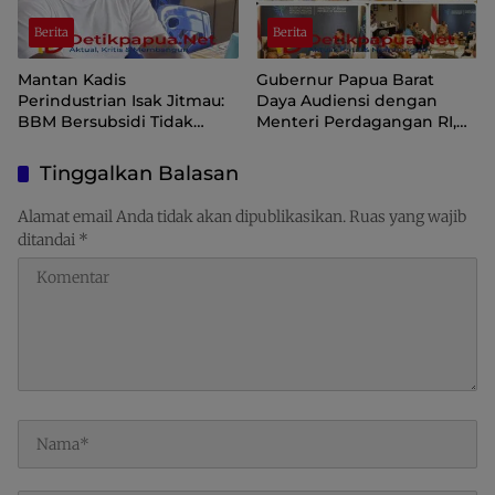
Berita
Berita
Mantan Kadis
Gubernur Papua Barat
Perindustrian Isak Jitmau:
Daya Audiensi dengan
BBM Bersubsidi Tidak
Menteri Perdagangan RI,
Langka, Pengawasan
Dorong Sorong Menjadi
Distribusi Perlu Diperkuat
Pusat Perdagangan dan
Tinggalkan Balasan
Ekspor Kawasan Timur
Indonesia
Alamat email Anda tidak akan dipublikasikan.
Ruas yang wajib
ditandai
*