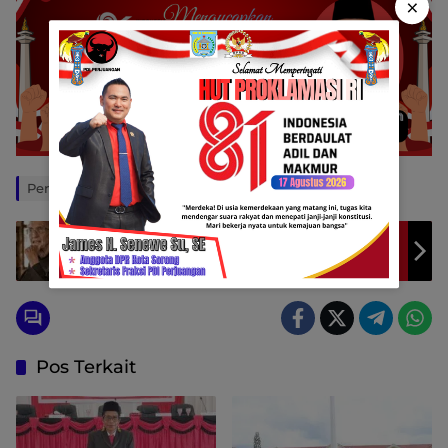
×
Penulis: Yohanes Sole
Editor: Yohanes Kossay
Jejak Kebaikan Yang Pernah Padam Dari Pater
Prof. Dr. Nico Syukur Dister, OFM
Pos Terkait