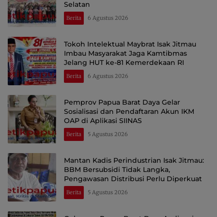
Selatan
Berita
6 Agustus 2026
Tokoh Intelektual Maybrat Isak Jitmau
Imbau Masyarakat Jaga Kamtibmas
Jelang HUT ke-81 Kemerdekaan RI
Berita
6 Agustus 2026
Pemprov Papua Barat Daya Gelar
Sosialisasi dan Pendaftaran Akun IKM
OAP di Aplikasi SIINAS
Berita
5 Agustus 2026
Mantan Kadis Perindustrian Isak Jitmau:
BBM Bersubsidi Tidak Langka,
Pengawasan Distribusi Perlu Diperkuat
Berita
5 Agustus 2026