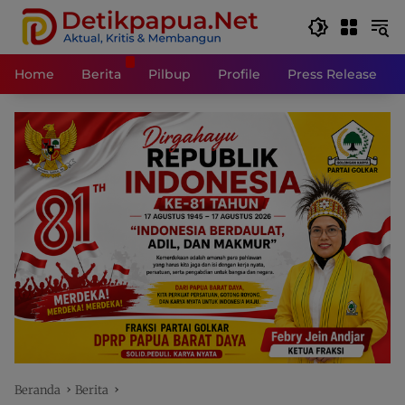
Langsung
ke
konten
Home
Berita
Pilbup
Profile
Press Release
Beranda
Berita