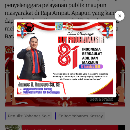
penyelenggara pelayanan publik maupun
masyarakat di Raja Ampat. Apapun yang kami
×
dapat akan kami bawa untuk dibahas bersama
melalui forum resmi kedewanan di DPR Papua
Barat Daya,” tutup David.
Penulis: Yohanes Sole
Editor: Yohanes Kossay