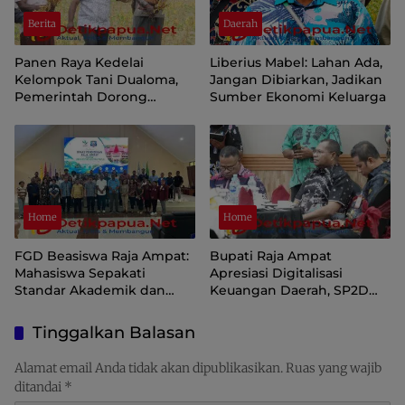
Berita
Daerah
Panen Raya Kedelai
Liberius Mabel: Lahan Ada,
Kelompok Tani Dualoma,
Jangan Dibiarkan, Jadikan
Pemerintah Dorong
Sumber Ekonomi Keluarga
Masyarakat Jayawijaya
Kembali ke Kebun
Home
Home
FGD Beasiswa Raja Ampat:
Bupati Raja Ampat
Mahasiswa Sepakati
Apresiasi Digitalisasi
Standar Akademik dan
Keuangan Daerah, SP2D
Administrasi
Online dan KKPD Dinilai
Perkuat Tata Kelola APBD
Tinggalkan Balasan
Alamat email Anda tidak akan dipublikasikan.
Ruas yang wajib
ditandai
*