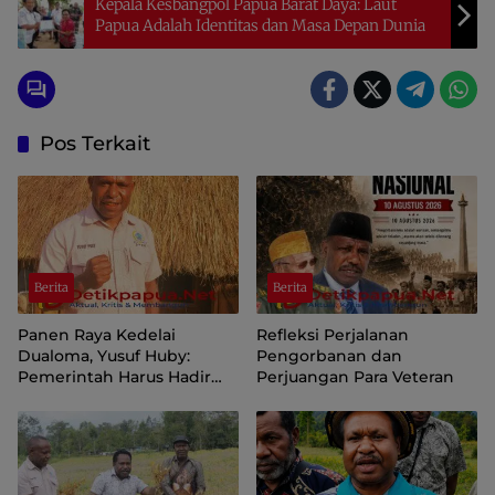
Kepala Kesbangpol Papua Barat Daya: Laut
Papua Adalah Identitas dan Masa Depan Dunia
Pos Terkait
Berita
Berita
Panen Raya Kedelai
Refleksi Perjalanan
Dualoma, Yusuf Huby:
Pengorbanan dan
Pemerintah Harus Hadir
Perjuangan Para Veteran
Jemput dan Pasarkan Hasil
Petani