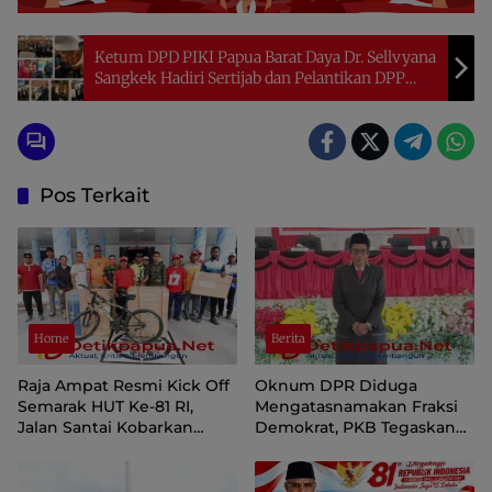
Ketum DPD PIKI Papua Barat Daya Dr. Sellvyana
Sangkek Hadiri Sertijab dan Pelantikan DPP
PIKI 2026-2031
Pos Terkait
Home
Berita
Raja Ampat Resmi Kick Off
Oknum DPR Diduga
Semarak HUT Ke-81 RI,
Mengatasnamakan Fraksi
Jalan Santai Kobarkan
Demokrat, PKB Tegaskan
Semangat Persatuan dan
Tetap Dukung Pemprov
Nasionalisme
Papua Pegunungan