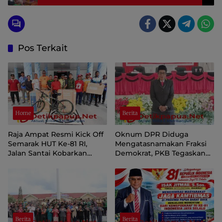
Papua
Pos Terkait
Home
Berita
Raja Ampat Resmi Kick Off
Oknum DPR Diduga
Semarak HUT Ke-81 RI,
Mengatasnamakan Fraksi
Jalan Santai Kobarkan
Demokrat, PKB Tegaskan
Semangat Persatuan dan
Tetap Dukung Pemprov
Nasionalisme
Papua Pegunungan
Berita
Berita