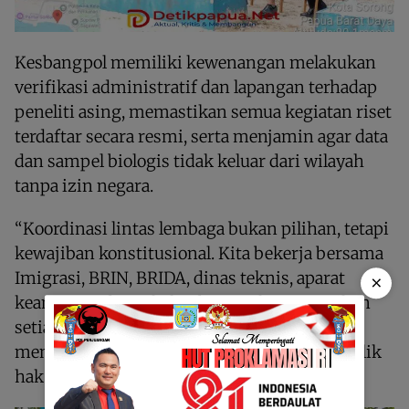
Kesbangpol memiliki kewenangan melakukan
verifikasi administratif dan lapangan terhadap
peneliti asing, memastikan semua kegiatan riset
terdaftar secara resmi, serta menjamin agar data
dan sampel biologis tidak keluar dari wilayah
tanpa izin negara.
“Koordinasi lintas lembaga bukan pilihan, tetapi
kewajiban konstitusional. Kita bekerja bersama
Imigrasi, BRIN, BRIDA, dinas teknis, aparat
×
keamanan, dan tokoh adat untuk memastikan
setiap penelitian berjalan sesuai hukum dan
menghormati masyarakat adat sebagai pemilik
hak ulayat,” paparnya.