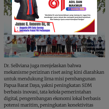
Dr. Sellviana juga menjelaskan bahwa
mekanisme perizinan riset asing kini diarahkan
untuk mendukung lima misi pembangunan
Papua Barat Daya, yakni peningkatan SDM
berbasis inovasi, tata kelola pemerintahan
digital, pengembangan ekonomi lokal berbasis
potensi maritim, peningkatan konektivitas