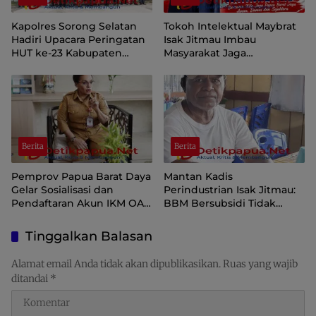
Kapolres Sorong Selatan
Tokoh Intelektual Maybrat
Hadiri Upacara Peringatan
Isak Jitmau Imbau
HUT ke-23 Kabupaten
Masyarakat Jaga
Sorong Selatan
Kamtibmas Jelang HUT ke-
81 Kemerdekaan RI
Berita
Berita
Pemprov Papua Barat Daya
Mantan Kadis
Gelar Sosialisasi dan
Perindustrian Isak Jitmau:
Pendaftaran Akun IKM OAP
BBM Bersubsidi Tidak
di Aplikasi SIINAS
Langka, Pengawasan
Distribusi Perlu Diperkuat
Tinggalkan Balasan
Alamat email Anda tidak akan dipublikasikan.
Ruas yang wajib
ditandai
*