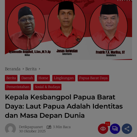
Beranda
Berita
Berita
Daerah
Home
Lingkungan
Papua Barat Daya
Pemerintahan
Sosial & Budaya
Kepala Kesbangpol Papua Barat
Daya: Laut Papua Adalah Identitas
dan Masa Depan Dunia
53
Detikpapuanet
3 Min Baca
30 Oktober 2025