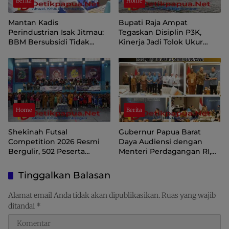
Berita
Home
Mantan Kadis
Bupati Raja Ampat
Perindustrian Isak Jitmau:
Tegaskan Disiplin P3K,
BBM Bersubsidi Tidak
Kinerja Jadi Tolok Ukur
Langka, Pengawasan
Keberlanjutan
Distribusi Perlu Diperkuat
Home
Berita
Shekinah Futsal
Gubernur Papua Barat
Competition 2026 Resmi
Daya Audiensi dengan
Bergulir, 502 Peserta
Menteri Perdagangan RI,
Ramaikan Turnamen
Dorong Sorong Menjadi
Pembinaan Generasi Muda
Pusat Perdagangan dan
Tinggalkan Balasan
Raja Ampat
Ekspor Kawasan Timur
Indonesia
Alamat email Anda tidak akan dipublikasikan.
Ruas yang wajib
ditandai
*