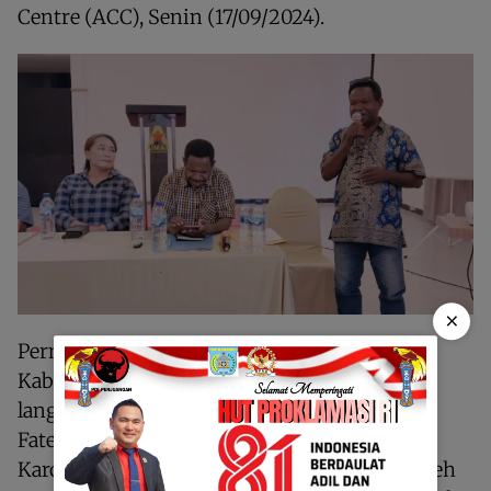
Centre (ACC), Senin (17/09/2024).
×
Pernyataan sikap dukungan AMK Kota dan
Kabupaten Sorong yang ditandatangani
langsung oleh Kepala Suku Aifat Ambrosius
Fatem, Kepala Suku Mare Wilem Yewen dan
Karon Yonas Sedik itu dibacakan langsung oleh