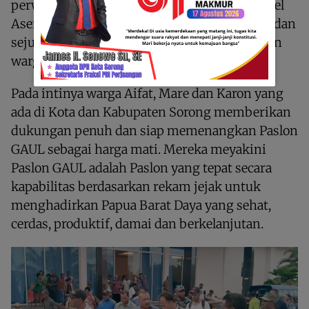
perwakilan tiga suku dihadapan Cagub Gabriel
Asem bersama ketua tim koalisi David Sedik dan
sejumlah pengurus partai koalisi, juga ratusan
warga yang hadir pada kesempatan tersebut.
Pada intinya warga Aifat, Mare dan Karon yang
ada di Kota dan Kabupaten Sorong memberikan
dukungan penuh dan siap memenangkan Paslon
GAUL sebagai harga mati. Mereka meyakini
Paslon GAUL adalah Paslon yang tepat secara
kapabilitas berdasarkan rekam jejak untuk
menghadirkan Papua Barat Daya yang sehat,
cerdas, produktif, damai dan berkelanjutan.