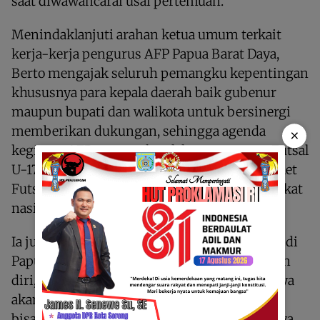
saat diwawancarai usai pertemuan.
Menindaklanjuti arahan ketua umum terkait
kerja-kerja pengurus AFP Papua Barat Daya,
Berto mengajak seluruh pemangku kepentingan
khususnya para kepala daerah baik gubenur
maupun bupati dan walikota untuk bersinergi
memberikan dukungan, sehingga agenda
×
kegiatan AFP termasuk pelaksanaan event Futsal
U-17 bisa terlaksana, demi menjaring atlet-atlet
Futsal untuk dipersiapkan diorbitkan di tingkat
nasional.
Ia juga mengimbau kepada semua club futsal di
Papua Barat Daya agar segera mempersiapkan
diri, karena beberapa waktu kedepan pihaknya
akan segera melakukan pendataan, sehingga
bisa menjadi konstituen AFP Papua Barat Daya