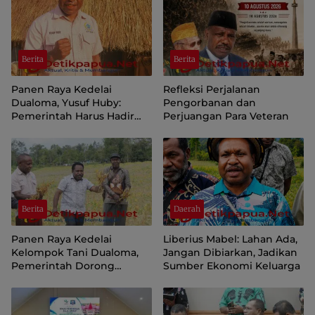
Berita
Berita
Panen Raya Kedelai
Refleksi Perjalanan
Dualoma, Yusuf Huby:
Pengorbanan dan
Pemerintah Harus Hadir
Perjuangan Para Veteran
Jemput dan Pasarkan Hasil
Petani
Berita
Daerah
Panen Raya Kedelai
Liberius Mabel: Lahan Ada,
Kelompok Tani Dualoma,
Jangan Dibiarkan, Jadikan
Pemerintah Dorong
Sumber Ekonomi Keluarga
Masyarakat Jayawijaya
Kembali ke Kebun