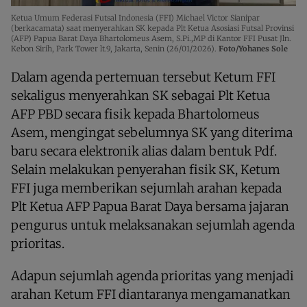
Ketua Umum Federasi Futsal Indonesia (FFI) Michael Victor Sianipar
(berkacamata) saat menyerahkan SK kepada Plt Ketua Asosiasi Futsal Provinsi
(AFP) Papua Barat Daya Bhartolomeus Asem, S.Pi.,MP di Kantor FFI Pusat Jln.
Kebon Sirih, Park Tower lt.9, Jakarta, Senin (26/01/2026).
Foto/Yohanes Sole
Dalam agenda pertemuan tersebut Ketum FFI
sekaligus menyerahkan SK sebagai Plt Ketua
AFP PBD secara fisik kepada Bhartolomeus
Asem, mengingat sebelumnya SK yang diterima
baru secara elektronik alias dalam bentuk Pdf.
Selain melakukan penyerahan fisik SK, Ketum
FFI juga memberikan sejumlah arahan kepada
Plt Ketua AFP Papua Barat Daya bersama jajaran
pengurus untuk melaksanakan sejumlah agenda
prioritas.
Adapun sejumlah agenda prioritas yang menjadi
arahan Ketum FFI diantaranya mengamanatkan