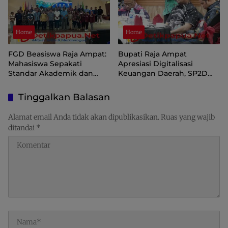
Home
Home
FGD Beasiswa Raja Ampat:
Bupati Raja Ampat
Mahasiswa Sepakati
Apresiasi Digitalisasi
Standar Akademik dan
Keuangan Daerah, SP2D
Administrasi
Online dan KKPD Dinilai
Perkuat Tata Kelola APBD
Tinggalkan Balasan
Alamat email Anda tidak akan dipublikasikan.
Ruas yang wajib
ditandai
*