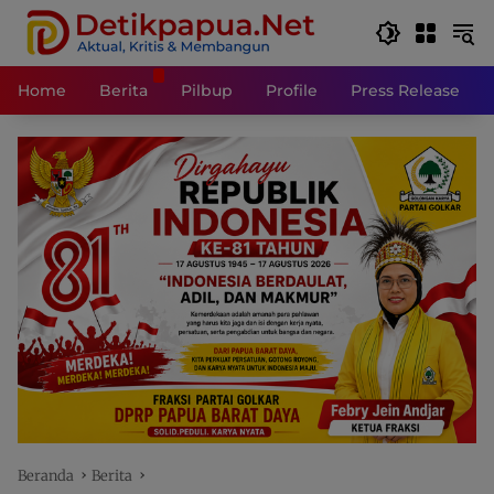
Langsung
ke
konten
Home
Berita
Pilbup
Profile
Press Release
Beranda
Berita