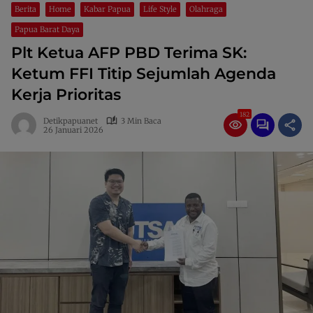
Berita
Home
Kabar Papua
Life Style
Olahraga
Papua Barat Daya
Plt Ketua AFP PBD Terima SK:
Ketum FFI Titip Sejumlah Agenda
Kerja Prioritas
182
Detikpapuanet
3 Min Baca
26 Januari 2026