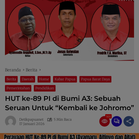
Beranda
Berita
Berita
Daerah
Home
Kabar Papua
Papua Barat Daya
Pemerintahan
Pendidikan
HUT ke-89 PI di Bumi A3: Sebuah
Seruan Untuk “Kembali ke Johromo”
501
Detikpapuanet
5 Min Baca
17 Januari 2026