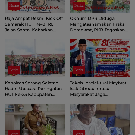
Home
Berita
Raja Ampat Resmi Kick Off
Oknum DPR Diduga
Semarak HUT Ke-81 RI,
Mengatasnamakan Fraksi
Jalan Santai Kobarkan
Demokrat, PKB Tegaskan
Semangat Persatuan dan
Tetap Dukung Pemprov
Nasionalisme
Papua Pegunungan
Berita
Berita
Kapolres Sorong Selatan
Tokoh Intelektual Maybrat
Hadiri Upacara Peringatan
Isak Jitmau Imbau
HUT ke-23 Kabupaten
Masyarakat Jaga
Sorong Selatan
Kamtibmas Jelang HUT ke-
81 Kemerdekaan RI
Berita
Berita