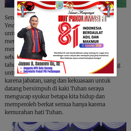
Senada juga disampaikan oleh Ev. Zefanya
Yeuwun, yang menyerukan seluruh insan A3
untuk kembali menjadi “bayi” yang hanya
menginginkan susu murni, yang hanya
menginginkan kebenaran dari Tuhan
sebagaimana dilakukan oleh para leluhur 89
tahun silam di Johromo. Generasi A3 diundang
untuk menanggalkan segala kesombongan
karena jabatan, uang dan kekuasaan untuk
datang bersimpuh di kaki Tuhan seraya
mengucap syukur betapa kita hidup dan
memperoleh berkat semua hanya karena
kemurahan hati Tuhan.