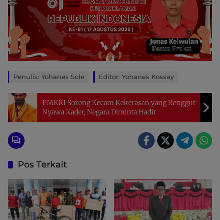
Penulis: Yohanes Sole
Editor: Yohanes Kossay
PMKRI Sorong Kecam Kekerasan yang Renggut
Nyawa Kader, Negara Diminta Hadir
Pos Terkait