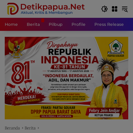
Langsung
ke
konten
Home
Berita
Pilbup
Profile
Press Release
Beranda
Berita