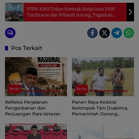
YPPK-KMS Teken Kontrak Kerja Guru PSW
Tambrauw dan Wilayah Sorong, Tegaskan
Disiplin dan Tanggung Jawab Pendidikan
Pos Terkait
Berita
Berita
Refleksi Perjalanan
Panen Raya Kedelai
Pengorbanan dan
Kelompok Tani Dualoma,
Perjuangan Para Veteran
Pemerintah Dorong
Masyarakat Jayawijaya
Kembali ke Kebun