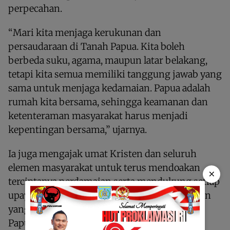
perpecahan.
“Mari kita menjaga kerukunan dan
persaudaraan di Tanah Papua. Kita boleh
berbeda suku, agama, maupun latar belakang,
tetapi kita semua memiliki tanggung jawab yang
sama untuk menjaga kedamaian. Papua adalah
rumah kita bersama, sehingga keamanan dan
ketenteraman masyarakat harus menjadi
kepentingan bersama,” ujarnya.
Ia juga mengajak umat Kristen dan seluruh
elemen masyarakat untuk terus mendoakan
×
terciptanya perdamaian serta mendukung setiap
upaya yang bertujuan membangun kehidupan
yang aman, rukun, dan harmonis di Tanah
Papua.