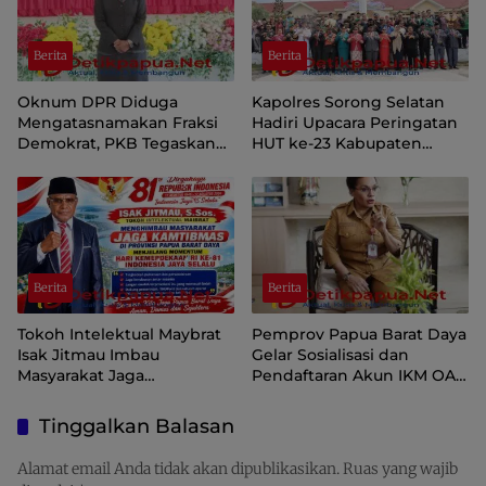
Berita
Berita
Oknum DPR Diduga
Kapolres Sorong Selatan
Mengatasnamakan Fraksi
Hadiri Upacara Peringatan
Demokrat, PKB Tegaskan
HUT ke-23 Kabupaten
Tetap Dukung Pemprov
Sorong Selatan
Papua Pegunungan
Berita
Berita
Tokoh Intelektual Maybrat
Pemprov Papua Barat Daya
Isak Jitmau Imbau
Gelar Sosialisasi dan
Masyarakat Jaga
Pendaftaran Akun IKM OAP
Kamtibmas Jelang HUT ke-
di Aplikasi SIINAS
81 Kemerdekaan RI
Tinggalkan Balasan
Alamat email Anda tidak akan dipublikasikan.
Ruas yang wajib