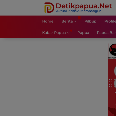
Langsung
ke
konten
Home
Berita
Pilbup
Profil
Kabar Papua
Papua
Papua Bar