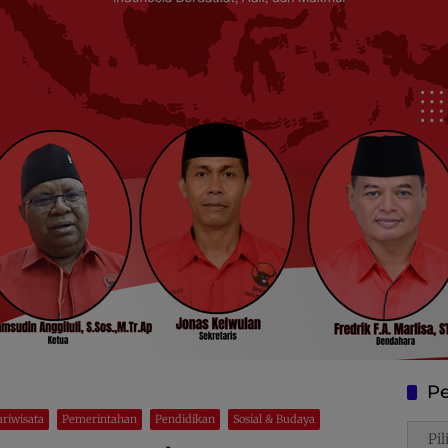
Pe
ariwisata
Pemerintahan
Pendidikan
Sosial & Budaya
Penca