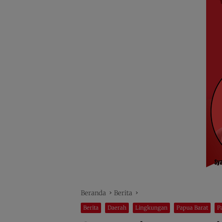
Beranda
Berita
Berita
Daerah
Lingkungan
Papua Barat
P