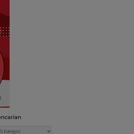
ncarian
rian