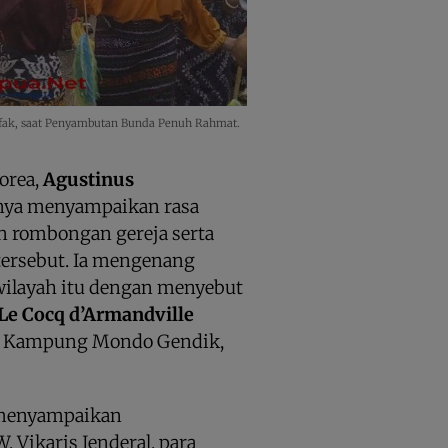
akfak, saat Penyambutan Bunda Penuh Rahmat.
orea,
Agustinus
nya menyampaikan rasa
n rombongan gereja serta
 tersebut. Ia mengenang
 wilayah itu dengan menyebut
Le Cocq d’Armandville
di Kampung Mondo Gendik,
 menyampaikan
 Vikaris Jenderal, para