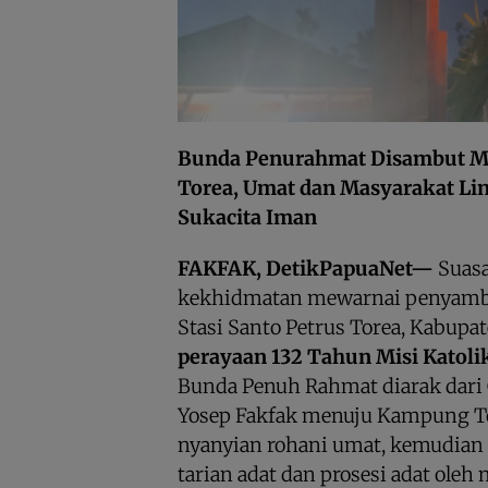
Bunda Penurahmat Disambut Mer
Torea, Umat dan Masyarakat Li
Sukacita Iman
FAKFAK, DetikPapuaNet—
Suas
kekhidmatan mewarnai penyamb
Stasi Santo Petrus Torea, Kabupa
perayaan 132 Tahun Misi Katoli
Bunda Penuh Rahmat diarak dari G
Yosep Fakfak menuju Kampung To
nyanyian rohani umat, kemudian
tarian adat dan prosesi adat oleh