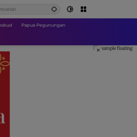
osbud
Papua Pegunungan
×