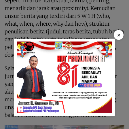
seperti nilai berita (aktual, faktual, penting,
menarik dan jarak atau proximity). Kemudian
unsur berita yang terdiri dari 5 W 1 H (who,
what, when, where, why dan how), struktur
penulisan berita (judul, teras berita, tubuh berita
×
dan kaki berita) serta teknik reportase atau
peliputan yang terdiri dari teknik wawancara,
observasi dan studi pustaka.
Selain itu, ia juga menjelaskan bahwa produk
jurnalistik atau berita harus memenuhi unsur
yang termuat dalam KEJ yakni berita yang
akurat, berimbang dan tidak beritikad buruk,
menghormati privasi dan tidak mengandung
unsur SARA, serta selalu melakukan cek and
balance demi Keberimbang pemberitaan.