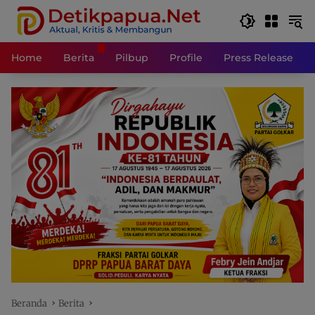
Langsung
ke
konten
Home
Berita
Pilbup
Profile
Press Release
Beranda
Berita