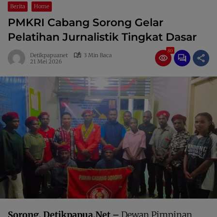
Berita
Home
PMKRI Cabang Sorong Gelar
Pelatihan Jurnalistik Tingkat Dasar
80
Detikpapuanet
3 Min Baca
21 Mei 2026
Sorong, Detikpapua.Net –
Dewan Pimpinan