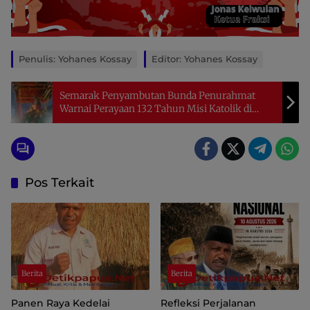
Penulis: Yohanes Kossay
Editor: Yohanes Kossay
Semarak Penyambutan Bunda Penurahmat
Warnai Perayaan 132 Tahun Misi Katolik di
Tanah Papua
Pos Terkait
Berita
Berita
Panen Raya Kedelai
Refleksi Perjalanan