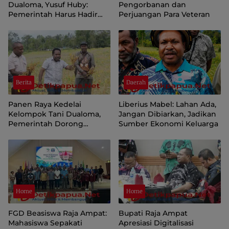
Dualoma, Yusuf Huby:
Pengorbanan dan
Pemerintah Harus Hadir
Perjuangan Para Veteran
Jemput dan Pasarkan Hasil
Petani
Berita
Daerah
Panen Raya Kedelai
Liberius Mabel: Lahan Ada,
Kelompok Tani Dualoma,
Jangan Dibiarkan, Jadikan
Pemerintah Dorong
Sumber Ekonomi Keluarga
Masyarakat Jayawijaya
Kembali ke Kebun
Home
Home
FGD Beasiswa Raja Ampat:
Bupati Raja Ampat
Mahasiswa Sepakati
Apresiasi Digitalisasi