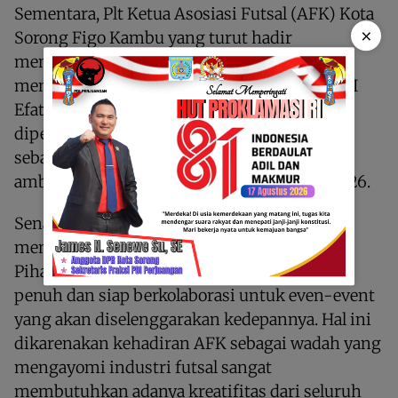
Sementara, Plt Ketua Asosiasi Futsal (AFK) Kota
×
Sorong Figo Kambu yang turut hadir
menyaksikan pertandingan final tersebut,
memberikan ucapan selamat kepada Tim GKI
Efata Matalamagi atas raihan juara yang
diperoleh, juga kepada Tim OMK Katedral
sebagai runner-up dan semua tim yang ikut
ambil bagian dalam tournament JIBS Cup 2026.
Senada dengan Wakil Ketua PHMJ, Figo
menyebut kegiatan tersebut sangat positif.
Pihaknya, lanjut dia memberikan dukungan
penuh dan siap berkolaborasi untuk even-event
yang akan diselenggarakan kedepannya. Hal ini
dikarenakan kehadiran AFK sebagai wadah yang
mengayomi industri futsal sangat
membutuhkan adanya kreatifitas dari seluruh