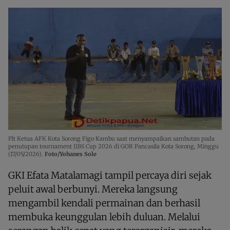
Plt Ketua AFK Kota Sorong Figo Kambu saat menyampaikan sambutan pada
penutupan tournament JIBS Cup 2026 di GOR Pancasila Kota Sorong, Minggu
(17/05/2026).
Foto/Yohanes Sole
GKI Efata Matalamagi tampil percaya diri sejak
peluit awal berbunyi. Mereka langsung
mengambil kendali permainan dan berhasil
membuka keunggulan lebih duluan. Melalui