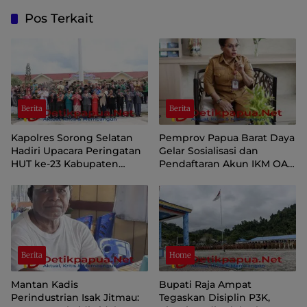
Pos Terkait
Berita
Berita
Kapolres Sorong Selatan
Pemprov Papua Barat Daya
Hadiri Upacara Peringatan
Gelar Sosialisasi dan
HUT ke-23 Kabupaten
Pendaftaran Akun IKM OAP
Sorong Selatan
di Aplikasi SIINAS
Berita
Home
Mantan Kadis
Bupati Raja Ampat
Perindustrian Isak Jitmau:
Tegaskan Disiplin P3K,