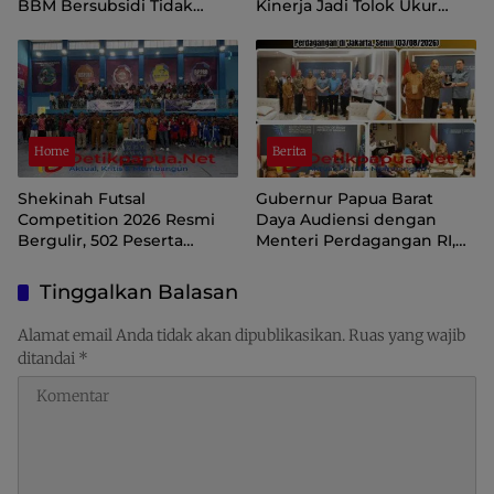
BBM Bersubsidi Tidak
Kinerja Jadi Tolok Ukur
Langka, Pengawasan
Keberlanjutan
Distribusi Perlu Diperkuat
Home
Berita
Shekinah Futsal
Gubernur Papua Barat
Competition 2026 Resmi
Daya Audiensi dengan
Bergulir, 502 Peserta
Menteri Perdagangan RI,
Ramaikan Turnamen
Dorong Sorong Menjadi
Pembinaan Generasi Muda
Pusat Perdagangan dan
Tinggalkan Balasan
Raja Ampat
Ekspor Kawasan Timur
Indonesia
Alamat email Anda tidak akan dipublikasikan.
Ruas yang wajib
ditandai
*