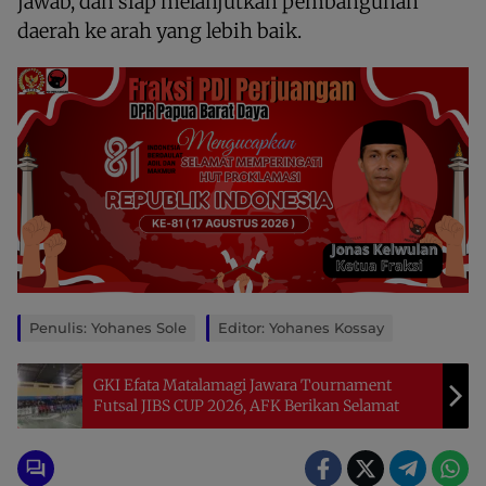
jawab, dan siap melanjutkan pembangunan
daerah ke arah yang lebih baik.
Penulis: Yohanes Sole
Editor: Yohanes Kossay
GKI Efata Matalamagi Jawara Tournament
Futsal JIBS CUP 2026, AFK Berikan Selamat