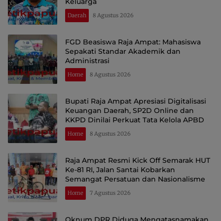
Keluarga
Daerah
8 Agustus 2026
FGD Beasiswa Raja Ampat: Mahasiswa
Sepakati Standar Akademik dan
Administrasi
Home
8 Agustus 2026
Bupati Raja Ampat Apresiasi Digitalisasi
Keuangan Daerah, SP2D Online dan
KKPD Dinilai Perkuat Tata Kelola APBD
Home
8 Agustus 2026
Raja Ampat Resmi Kick Off Semarak HUT
Ke-81 RI, Jalan Santai Kobarkan
Semangat Persatuan dan Nasionalisme
Home
7 Agustus 2026
Oknum DPR Diduga Mengatasnamakan