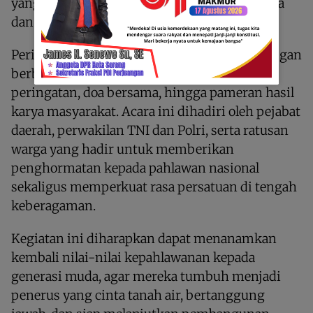
yang menyala di dada kita untuk terus bekerja
dan berbakti bagi daerah ini,” pungkasnya.
Peringatan Hari Pattimura tahun ini diisi dengan
berbagai kegiatan, mulai dari upacara
peringatan, doa bersama, hingga pameran hasil
karya masyarakat. Acara ini dihadiri oleh pejabat
daerah, perwakilan TNI dan Polri, serta ratusan
warga yang hadir untuk memberikan
penghormatan kepada pahlawan nasional
sekaligus memperkuat rasa persatuan di tengah
keberagaman.
Kegiatan ini diharapkan dapat menanamkan
kembali nilai-nilai kepahlawanan kepada
generasi muda, agar mereka tumbuh menjadi
penerus yang cinta tanah air, bertanggung