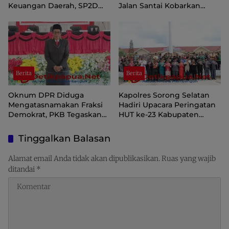
Keuangan Daerah, SP2D
Jalan Santai Kobarkan
Online dan KKPD Dinilai
Semangat Persatuan dan
Perkuat Tata Kelola APBD
Nasionalisme
Berita
Berita
Oknum DPR Diduga
Kapolres Sorong Selatan
Mengatasnamakan Fraksi
Hadiri Upacara Peringatan
Demokrat, PKB Tegaskan
HUT ke-23 Kabupaten
Tetap Dukung Pemprov
Sorong Selatan
Papua Pegunungan
Tinggalkan Balasan
Alamat email Anda tidak akan dipublikasikan.
Ruas yang wajib
ditandai
*