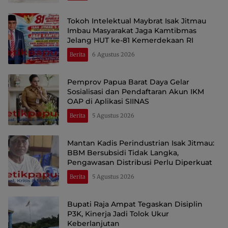
Tokoh Intelektual Maybrat Isak Jitmau
Imbau Masyarakat Jaga Kamtibmas
Jelang HUT ke-81 Kemerdekaan RI
Berita
6 Agustus 2026
Pemprov Papua Barat Daya Gelar
Sosialisasi dan Pendaftaran Akun IKM
OAP di Aplikasi SIINAS
Berita
5 Agustus 2026
Mantan Kadis Perindustrian Isak Jitmau:
BBM Bersubsidi Tidak Langka,
Pengawasan Distribusi Perlu Diperkuat
Berita
5 Agustus 2026
Bupati Raja Ampat Tegaskan Disiplin
P3K, Kinerja Jadi Tolok Ukur
Keberlanjutan