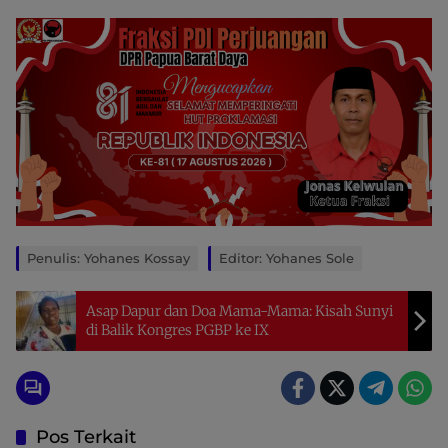
Penulis: Yohanes Kossay
Editor: Yohanes Sole
Asap Dapur dan Doa Mama-Mama: Kisah Sunyi
di Balik Kongres PGBP ke IX
Pos Terkait