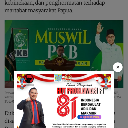
kebinekaan, dan penghormatan terhadap
martabat masyarakat Papua.
×
Perwakilan pengurus pusat dan juga Anggota DPR RI Komisi IX Fraksi PKB,
Zainul Munasichin, M.A.,
saat menyampaikan sambutan. Sabtu, (13/12/2025).
Foto/Yohanes Kossay.
Dukungan terhadap pelaksanaan Muswil juga
disampaikan oleh Pemerintah Provinsi Papua