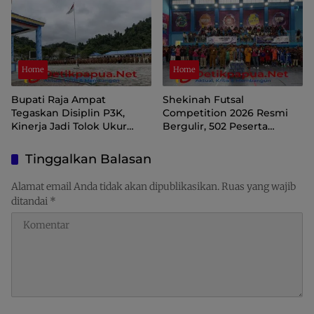
Distribusi Perlu Diperkuat
Home
Home
Bupati Raja Ampat
Shekinah Futsal
Tegaskan Disiplin P3K,
Competition 2026 Resmi
Kinerja Jadi Tolok Ukur
Bergulir, 502 Peserta
Keberlanjutan
Ramaikan Turnamen
Pembinaan Generasi Muda
Tinggalkan Balasan
Raja Ampat
Alamat email Anda tidak akan dipublikasikan.
Ruas yang wajib
ditandai
*