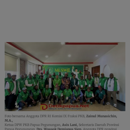
Foto bersama Anggota DPR RI Komisi IX Fraksi PKB,
Zainul Munasichin,
M.A.,
Ketua DPW PKB Papua Pegunungan,
Asis Lani,
Sekretaris Daerah Provinsi
Papua Pegunungan,
Drs. Wasuok Demianus Siep,
Anggota DPR provinsi