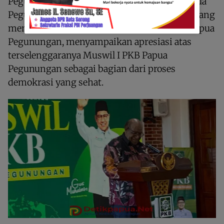
Pegunungan. Sekretaris Daerah Provinsi Papua
Pegunungan,
Drs. Wasuok Demianus Siep,
yang
membacakan sambutan tertulis Gubernur Papua
Pegunungan, menyampaikan apresiasi atas
terselenggaranya Muswil I PKB Papua
Pegunungan sebagai bagian dari proses
demokrasi yang sehat.