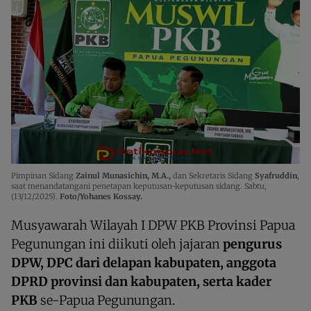
Pimpinan Sidang
Zainul Munasichin, M.A.,
dan Sekretaris Sidang
Syafruddin
,
saat menandatangani penetapan keputusan-keputusan sidang. Sabtu,
(13/12/2025).
Foto/Yohanes Kossay.
Musyawarah Wilayah I DPW PKB Provinsi Papua
Pegunungan ini diikuti oleh jajaran
pengurus
DPW, DPC dari delapan kabupaten, anggota
DPRD provinsi dan kabupaten, serta kader
PKB
se-Papua Pegunungan.