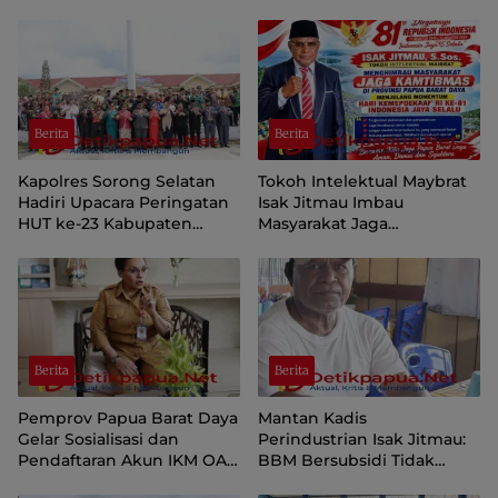
Berita
Berita
Kapolres Sorong Selatan
Tokoh Intelektual Maybrat
Hadiri Upacara Peringatan
Isak Jitmau Imbau
HUT ke-23 Kabupaten
Masyarakat Jaga
Sorong Selatan
Kamtibmas Jelang HUT ke-
81 Kemerdekaan RI
Berita
Berita
Pemprov Papua Barat Daya
Mantan Kadis
Gelar Sosialisasi dan
Perindustrian Isak Jitmau:
Pendaftaran Akun IKM OAP
BBM Bersubsidi Tidak
di Aplikasi SIINAS
Langka, Pengawasan