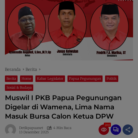
Beranda
Berita
Berita
Home
Kabar Legislator
Papua Pegunungan
Politik
Sosial & Budaya
Muswil I PKB Papua Pegunungan
Digelar di Wamena, Lima Nama
Masuk Bursa Calon Ketua DPW
200
Detikpapuanet
4 Min Baca
13 Desember 2025