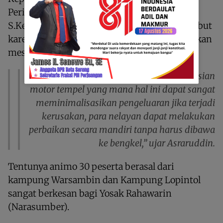
Perikanan Raja Ampat, Asraruddin Lewataka,
S.Kel mengapresiasi kegiatan pelatihan tersebut
karena dapat meminimalisasi ongkos perbaikan
mesin tempel.
“Para nelayan dibekali ilmu pengopreasian
motor tempel yang mana hal ini dapat sangat
meminimalisasikan pengeluaran jika terjadi
kerusakan, para nelayan dapat melakukan
perbaikan secara mandiri tanpa harus dibawa
ke bengkel,” ujar Asraruddin.
Tentunya animo 30 peserta berasal dari
kampung Warsambin dan Kampung Lopintol
sangat berkesan bagi Yosak Rahawarin
(Narasumber).