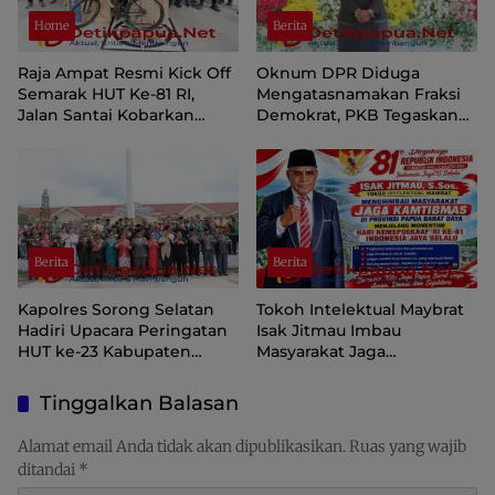
Home
Berita
Raja Ampat Resmi Kick Off
Oknum DPR Diduga
Semarak HUT Ke-81 RI,
Mengatasnamakan Fraksi
Jalan Santai Kobarkan
Demokrat, PKB Tegaskan
Semangat Persatuan dan
Tetap Dukung Pemprov
Nasionalisme
Papua Pegunungan
Berita
Berita
Kapolres Sorong Selatan
Tokoh Intelektual Maybrat
Hadiri Upacara Peringatan
Isak Jitmau Imbau
HUT ke-23 Kabupaten
Masyarakat Jaga
Sorong Selatan
Kamtibmas Jelang HUT ke-
81 Kemerdekaan RI
Tinggalkan Balasan
Alamat email Anda tidak akan dipublikasikan.
Ruas yang wajib
ditandai
*