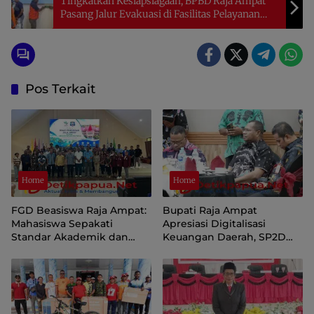
Tingkatkan Kesiapsiagaan, BPBD Raja Ampat
Pasang Jalur Evakuasi di Fasilitas Pelayanan
Publik
Pos Terkait
Home
Home
FGD Beasiswa Raja Ampat:
Bupati Raja Ampat
Mahasiswa Sepakati
Apresiasi Digitalisasi
Standar Akademik dan
Keuangan Daerah, SP2D
Administrasi
Online dan KKPD Dinilai
Perkuat Tata Kelola APBD