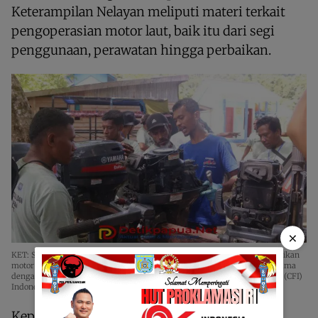
Keterampilan Nelayan meliputi materi terkait
pengoperasian motor laut, baik itu dari segi
penggunaan, perawatan hingga perbaikan.
×
KET: Sejumlah nelayan Distrik Teluk Mayalibit mengikut pelatihan perbaikan
motor tempel yang dilaksanakan Dinas Perikanan Raja Ampat bekerja sama
dengan Global Environment Facility 6 (GEF-6) Coastal Fisheries Initiative (CFI)
Indonesia/R4News
Kepala Bidang Perikanan Tangkap Dinas