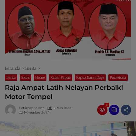
Beranda
Berita
Berita
Ekbis
Home
Kabar Papua
Papua Barat Daya
Pariwisata
Raja Ampat Latih Nelayan Perbaiki
Motor Tempel
32
Detikpapua.net
3 Min Baca
22 November 2024