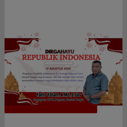
Indeks Berita
Pedoman Media Siber
Privacy Policy
Redaksi
Kategori
Berita
Home
Daerah
Papua Barat Daya
Privacy Policy
Indeks Berita
Pedoman Media Siber