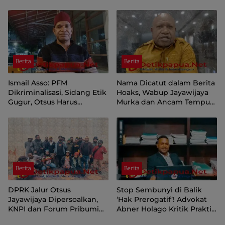
Sendiri, Bawa Persoalan Ini
Warga Sipil
ke Presiden
Berita
Berita
Ismail Asso: PFM
Nama Dicatut dalam Berita
Dikriminalisasi, Sidang Etik
Hoaks, Wabup Jayawijaya
Gugur, Otsus Harus
Murka dan Ancam Tempuh
Dievaluasi Total !
Jalur Hukum
Berita
Berita
DPRK Jalur Otsus
Stop Sembunyi di Balik
Jayawijaya Dipersoalkan,
‘Hak Prerogatif’! Advokat
KNPI dan Forum Pribumi
Abner Holago Kritik Praktik
Ultimatum Hentikan
Kekuasaan Pejabat Papua