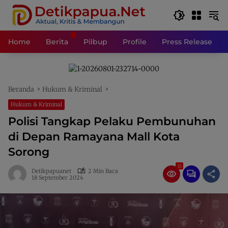
Langsung
ke
konten
Home
Berita
Pilbup
Profile
Press Release
Beranda
Hukum & Kriminal
Hukum & Kriminal
Polisi Tangkap Pelaku Pembunuhan
di Depan Ramayana Mall Kota
Sorong
31
Detikpapuanet
2 Min Baca
18 September 2024