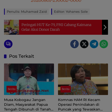
Penulis: Muhamad Zaid
Editor: Yohanes Sole
Peringati HUT Ke-79, PMI Cabang Kaimana
Gelar Aksi Donor Darah
Pos Terkait
Berita
Berita
Musa Kobogau: Jangan
Komnas HAM RI Kecam
Diam, Masyarakat Papua
Operasi Penindakan di
Tengah Dibunuh di Tanah
Puncak yang Tewaskan