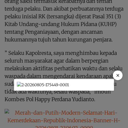
orang saksi termasuk kerabatnya dan teman
terduga pelaku. Dan akibat perbuatannya terduga
pelaku inisial RK (tersangka) dijerat Pasal 351 (3)
Kitab Undang-undang Hukum Pidana (KUHP)
tentang Penganiayaan, dengan ancaman
hukumannya tujuh tahun kurungan penjara.
” Selaku Kapolresta, saya menghimbau kepada
seluruh masyarakat agar dalam berpergian
melakukan aktifitas perhatikan waktu dan selalu
×
waspada dalam mengendarai kendaraan apabila
sudah larut malam, karena musibah terjadi itu
tidak ada waktunya, selalu waspada, “imbuh
Kombes Pol Happy Perdana Yudianto.