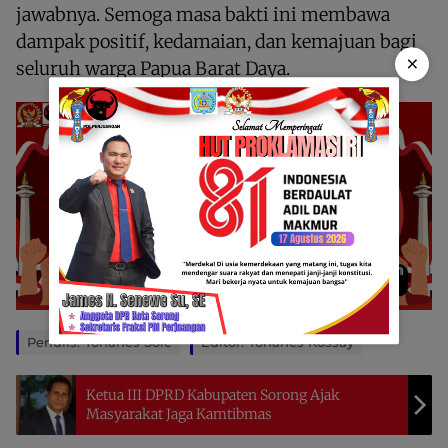
jawabnya. Semoga masa bakti ini membawa
dampak positif, kedamaian, dan kemajuan bagi
×
seluruh warga Papua Barat Daya.
Penulis: Yohanes Sole
Editor: Yohanes Kossay
Ketua III DPRD Kabupaten Sorong Ajak
Masyarakat Jaga Kamtibmas