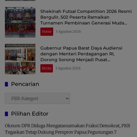
Shekinah Futsal Competition 2026 Resmi
Bergulir, 502 Peserta Ramaikan
Turnamen Pembinaan Generasi Muda
Raja Ampat
Home
3 Agustus 2026
Gubernur Papua Barat Daya Audiensi
dengan Menteri Perdagangan RI,
Dorong Sorong Menjadi Pusat
Perdagangan dan Ekspor Kawasan Timur
Berita
3 Agustus 2026
Indonesia
Pencarian
Pencarian
Pilihan Editor
Oknum DPR Diduga Mengatasnamakan Fraksi Demokrat, PKB
Tegaskan Tetap Dukung Pemprov Papua Pegunungan
7