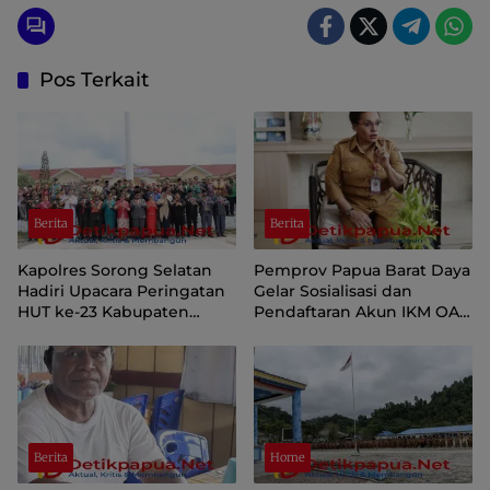
Pos Terkait
Berita
Berita
Kapolres Sorong Selatan
Pemprov Papua Barat Daya
Hadiri Upacara Peringatan
Gelar Sosialisasi dan
HUT ke-23 Kabupaten
Pendaftaran Akun IKM OAP
Sorong Selatan
di Aplikasi SIINAS
Berita
Home