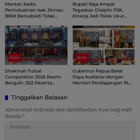
Mantan Kadis
Bupati Raja Ampat
Perindustrian Isak Jitmau:
Tegaskan Disiplin P3K,
BBM Bersubsidi Tidak
Kinerja Jadi Tolok Ukur
Langka, Pengawasan
Keberlanjutan
Distribusi Perlu Diperkuat
Home
Berita
Shekinah Futsal
Gubernur Papua Barat
Competition 2026 Resmi
Daya Audiensi dengan
Bergulir, 502 Peserta
Menteri Perdagangan RI,
Ramaikan Turnamen
Dorong Sorong Menjadi
Pembinaan Generasi Muda
Pusat Perdagangan dan
Tinggalkan Balasan
Raja Ampat
Ekspor Kawasan Timur
Indonesia
Alamat email Anda tidak akan dipublikasikan.
Ruas yang wajib
ditandai
*