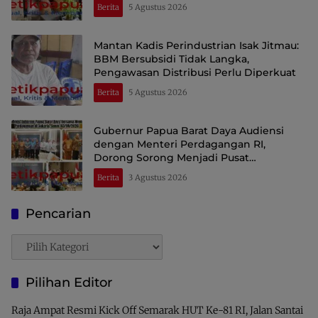
Berita
5 Agustus 2026
Mantan Kadis Perindustrian Isak Jitmau:
BBM Bersubsidi Tidak Langka,
Pengawasan Distribusi Perlu Diperkuat
Berita
5 Agustus 2026
Gubernur Papua Barat Daya Audiensi
dengan Menteri Perdagangan RI,
Dorong Sorong Menjadi Pusat
Perdagangan dan Ekspor Kawasan Timur
Berita
3 Agustus 2026
Indonesia
Pencarian
Pencarian
Pilihan Editor
Raja Ampat Resmi Kick Off Semarak HUT Ke-81 RI, Jalan Santai