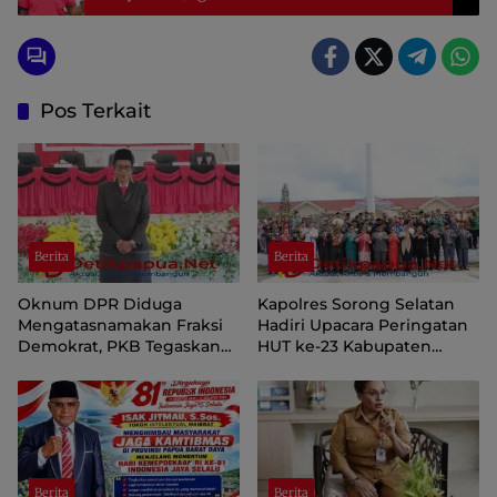
Pos Terkait
Berita
Berita
Oknum DPR Diduga
Kapolres Sorong Selatan
Mengatasnamakan Fraksi
Hadiri Upacara Peringatan
Demokrat, PKB Tegaskan
HUT ke-23 Kabupaten
Tetap Dukung Pemprov
Sorong Selatan
Papua Pegunungan
Berita
Berita