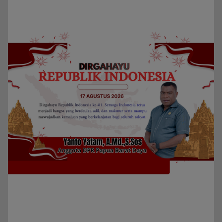
Privacy Policy
Redaksi
Kategori
Berita
Home
Daerah
Papua Barat Daya
Privacy Policy
Indeks Berita
Pedoman Media Siber
Powerd by detikpapuanet