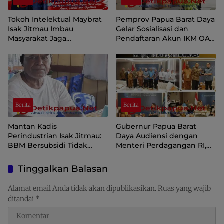
Tokoh Intelektual Maybrat
Pemprov Papua Barat Daya
Isak Jitmau Imbau
Gelar Sosialisasi dan
Masyarakat Jaga
Pendaftaran Akun IKM OAP
Kamtibmas Jelang HUT ke-
di Aplikasi SIINAS
81 Kemerdekaan RI
Berita
Berita
Mantan Kadis
Gubernur Papua Barat
Perindustrian Isak Jitmau:
Daya Audiensi dengan
BBM Bersubsidi Tidak
Menteri Perdagangan RI,
Langka, Pengawasan
Dorong Sorong Menjadi
Distribusi Perlu Diperkuat
Pusat Perdagangan dan
Tinggalkan Balasan
Ekspor Kawasan Timur
Indonesia
Alamat email Anda tidak akan dipublikasikan.
Ruas yang wajib
ditandai
*