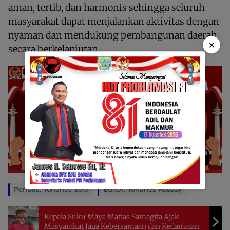
aman, tertib, dan harmonis sehingga seluruh
masyarakat dapat menjalankan aktivitas dengan
nyaman dan mendukung pembangunan daerah
×
secara berkelanjutan.
Penulis: Yohanes Sole
Editor: Yohanes Kossay
Kepala Suku Maya Matias Samagita Ajak
Masyarakat Jaga Kebersamaan dan Kedamaian