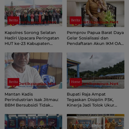
Berita
Berita
Kapolres Sorong Selatan
Pemprov Papua Barat Daya
Hadiri Upacara Peringatan
Gelar Sosialisasi dan
HUT ke-23 Kabupaten
Pendaftaran Akun IKM OAP
Sorong Selatan
di Aplikasi SIINAS
Berita
Home
Mantan Kadis
Bupati Raja Ampat
Perindustrian Isak Jitmau:
Tegaskan Disiplin P3K,
BBM Bersubsidi Tidak
Kinerja Jadi Tolok Ukur
Langka, Pengawasan
Keberlanjutan
Distribusi Perlu Diperkuat