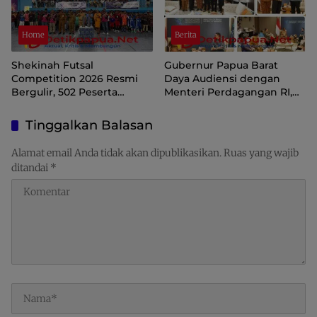
Home
Berita
Shekinah Futsal
Gubernur Papua Barat
Competition 2026 Resmi
Daya Audiensi dengan
Bergulir, 502 Peserta
Menteri Perdagangan RI,
Ramaikan Turnamen
Dorong Sorong Menjadi
Pembinaan Generasi Muda
Pusat Perdagangan dan
Tinggalkan Balasan
Raja Ampat
Ekspor Kawasan Timur
Indonesia
Alamat email Anda tidak akan dipublikasikan.
Ruas yang wajib
ditandai
*