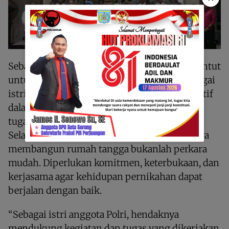
Sebagai istri anggota Polri, Bhayangkari dituntut
untuk menjalankan peran ganda. Selain sebagai
istri dan ibu rumah tangga, juga berperan aktif
dalam membantu suami dalam pelaksanaan
tugas kepolisian.Kabag SDM Polres Sorong
Selatan AKP Ahsar juga menambahkan bahwa
membangun rumah tangga bukanlah perkara
mudah. Diperlukan komitmen, keterbukaan, dan
kerjasama agar kehidupan pernikahan dapat
berjalan dengan baik.
“Sebagai istri anggota Polri, hendaknya
mendukung kegiatan dan tugas yang dikerjakan