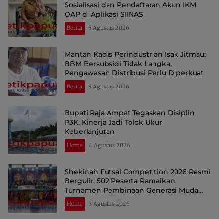
Sosialisasi dan Pendaftaran Akun IKM
OAP di Aplikasi SIINAS
Berita
5 Agustus 2026
Mantan Kadis Perindustrian Isak Jitmau:
BBM Bersubsidi Tidak Langka,
Pengawasan Distribusi Perlu Diperkuat
Berita
5 Agustus 2026
Bupati Raja Ampat Tegaskan Disiplin
P3K, Kinerja Jadi Tolok Ukur
Keberlanjutan
Home
4 Agustus 2026
Shekinah Futsal Competition 2026 Resmi
Bergulir, 502 Peserta Ramaikan
Turnamen Pembinaan Generasi Muda
Raja Ampat
Home
3 Agustus 2026