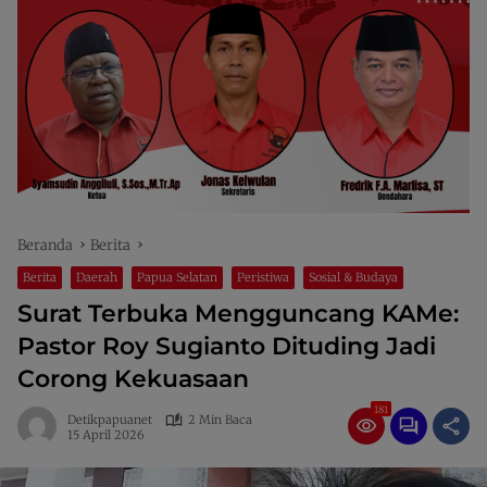
Beranda
Berita
Berita
Daerah
Papua Selatan
Peristiwa
Sosial & Budaya
Surat Terbuka Mengguncang KAMe:
Pastor Roy Sugianto Dituding Jadi
Corong Kekuasaan
181
Detikpapuanet
2 Min Baca
15 April 2026