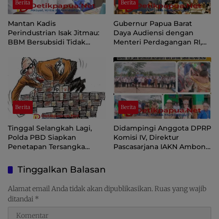
Berita
Berita
Mantan Kadis
Gubernur Papua Barat
Perindustrian Isak Jitmau:
Daya Audiensi dengan
BBM Bersubsidi Tidak
Menteri Perdagangan RI,
Langka, Pengawasan
Dorong Sorong Menjadi
Distribusi Perlu Diperkuat
Pusat Perdagangan dan
Ekspor Kawasan Timur
Indonesia
Berita
Berita
Tinggal Selangkah Lagi,
Didampingi Anggota DPRP
Polda PBD Siapkan
Komisi IV, Direktur
Penetapan Tersangka
Pascasarjana IAKN Ambon
Korupsi Inspektorat
Kunjungi SMK Kesehatan
Nusantara Kota Sorong
Tinggalkan Balasan
Alamat email Anda tidak akan dipublikasikan.
Ruas yang wajib
ditandai
*