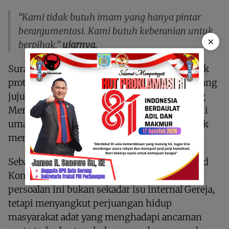
“Kami tidak butuh imam yang hanya pintar
berargumentasi. Kami butuh keberanian untuk
×
berpihak,”
ujarnya.
Surat terbuka ini disampaikan sebagai bentuk
protes sekaligus desakan agar ruang dialog yang
jujur dan terbuka di dalam Keuskupan Agung
Merauke segera dibuka, mengingat selama ini
umat merasa tidak mendapatkan ruang untuk
menyampaikan suara mereka.
Sebagai Ketua Forum Masyarakat Adat Malind
Kondo Digul, Simon menegaskan bahwa
persoalan ini bukan sekadar isu internal Gereja,
tetapi menyangkut perjuangan hidup
masyarakat adat yang menghadapi ancaman