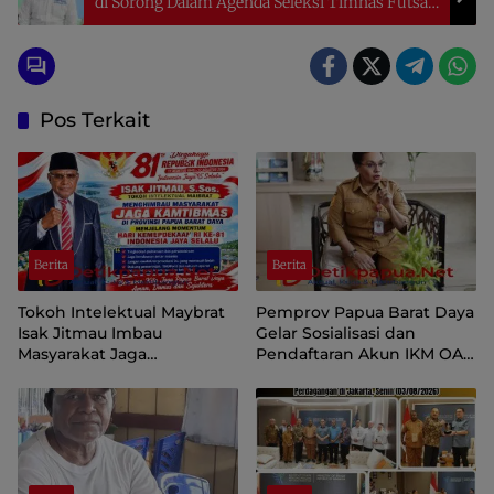
di Sorong Dalam Agenda Seleksi Timnas Futsal
U-17
Pos Terkait
Berita
Berita
Tokoh Intelektual Maybrat
Pemprov Papua Barat Daya
Isak Jitmau Imbau
Gelar Sosialisasi dan
Masyarakat Jaga
Pendaftaran Akun IKM OAP
Kamtibmas Jelang HUT ke-
di Aplikasi SIINAS
81 Kemerdekaan RI