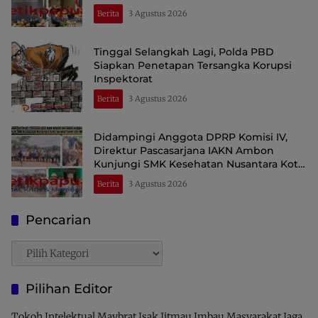
Perdagangan dan Ekspor Kawasan Timur
Berita
3 Agustus 2026
Indonesia
Tinggal Selangkah Lagi, Polda PBD
Siapkan Penetapan Tersangka Korupsi
Inspektorat
Berita
3 Agustus 2026
Didampingi Anggota DPRP Komisi IV,
Direktur Pascasarjana IAKN Ambon
Kunjungi SMK Kesehatan Nusantara Kota
Sorong
Berita
3 Agustus 2026
Pencarian
Pencarian
Pilihan Editor
Tokoh Intelektual Maybrat Isak Jitmau Imbau Masyarakat Jaga