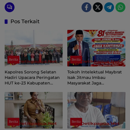
Pos Terkait
Berita
Berita
Kapolres Sorong Selatan
Tokoh Intelektual Maybrat
Hadiri Upacara Peringatan
Isak Jitmau Imbau
HUT ke-23 Kabupaten
Masyarakat Jaga
Sorong Selatan
Kamtibmas Jelang HUT ke-
81 Kemerdekaan RI
Berita
Berita