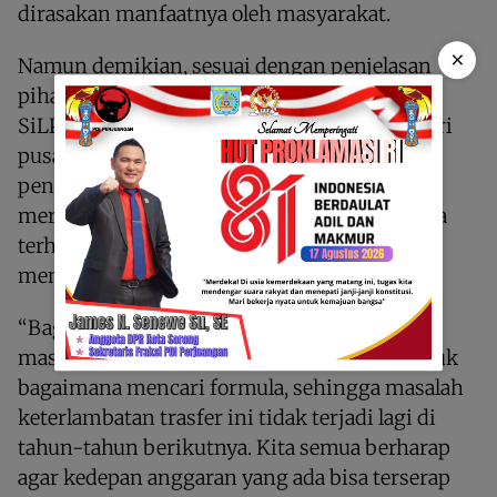
dirasakan manfaatnya oleh masyarakat.
×
Namun demikian, sesuai dengan penjelasan
pihak dinas, diketahui bahwa tingginya nilai
SiLPA dikarenakan keterlambatan tranfer dari
pusat, terutama dana Otsus. Hal ini menjadi
penghambat utama bagi OPD dalam
merealisasikan program dan kegiatan, karena
terhimpit waktu tahun anggaran yang tidak
memungkinkan.
“Bagian ini tentu kami terus memberikan
masukan dan catatan kepada setiap OPD untuk
bagaimana mencari formula, sehingga masalah
keterlambatan trasfer ini tidak terjadi lagi di
tahun-tahun berikutnya. Kita semua berharap
agar kedepan anggaran yang ada bisa terserap