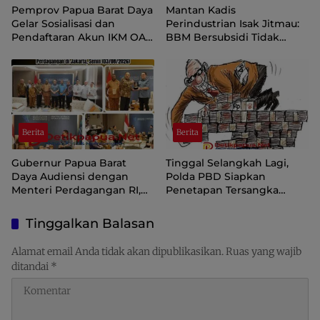
Pemprov Papua Barat Daya
Mantan Kadis
Gelar Sosialisasi dan
Perindustrian Isak Jitmau:
Pendaftaran Akun IKM OAP
BBM Bersubsidi Tidak
di Aplikasi SIINAS
Langka, Pengawasan
Distribusi Perlu Diperkuat
Berita
Berita
Gubernur Papua Barat
Tinggal Selangkah Lagi,
Daya Audiensi dengan
Polda PBD Siapkan
Menteri Perdagangan RI,
Penetapan Tersangka
Dorong Sorong Menjadi
Korupsi Inspektorat
Pusat Perdagangan dan
Tinggalkan Balasan
Ekspor Kawasan Timur
Indonesia
Alamat email Anda tidak akan dipublikasikan.
Ruas yang wajib
ditandai
*