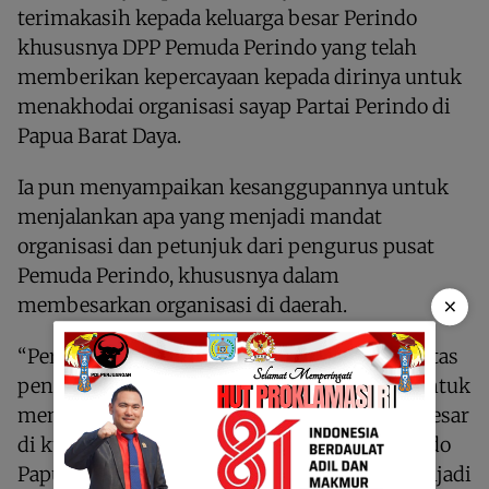
terimakasih kepada keluarga besar Perindo
khususnya DPP Pemuda Perindo yang telah
memberikan kepercayaan kepada dirinya untuk
menakhodai organisasi sayap Partai Perindo di
Papua Barat Daya.
Ia pun menyampaikan kesanggupannya untuk
menjalankan apa yang menjadi mandat
organisasi dan petunjuk dari pengurus pusat
Pemuda Perindo, khususnya dalam
×
membesarkan organisasi di daerah.
“Pertama saya menyampaikan terimakasih atas
penghargaan yang diberikan kepada kami untuk
menakhodai salah satu organisasi sayap terbesar
di kubuh Partai Perindo yakni Pemuda Perindo
Papua Barat Daya. Tentu kepercayaan ini menjadi