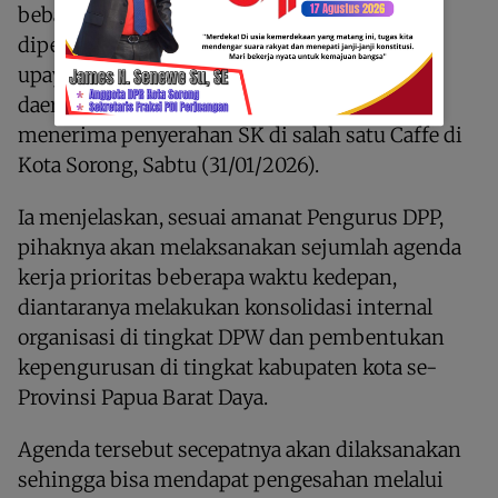
beban moril bagi kami untuk
dipertanggungjawabkan, khususnya dalam
upaya bersama membesarkan organisasi di
daerah,” ujar Bosawer saat diwawancarai usai
menerima penyerahan SK di salah satu Caffe di
Kota Sorong, Sabtu (31/01/2026).
Ia menjelaskan, sesuai amanat Pengurus DPP,
pihaknya akan melaksanakan sejumlah agenda
kerja prioritas beberapa waktu kedepan,
diantaranya melakukan konsolidasi internal
organisasi di tingkat DPW dan pembentukan
kepengurusan di tingkat kabupaten kota se-
Provinsi Papua Barat Daya.
Agenda tersebut secepatnya akan dilaksanakan
sehingga bisa mendapat pengesahan melalui