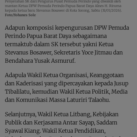
Penyerahan SK dari Pengurus Pusat Pemuda Perindo yang diwakili oleh
mantan Ketua DPW Pemuda Perindo Papua Barat Daya Alnes H. Riruma
kepada ketua baru Stevanus Bosawer di Kota Sorong, Sabtu (31/01/2026).
Foto/Yohanes Sole
Adapun komposisi kepengurusan DPW Pemuda
Perindo Papua Barat Daya sebagaimana
termaktub dalam SK tersebut yakni Ketua
Stevanus Bosawer, Sekretaris Yoce Jitmau dan
Bendahara Yusak Asmuruf.
Adapula Wakil Ketua Organisasi, Keanggotaan
dan Kaderisasi yang dipercayakan kepada Jusup
Tibalilatu, kemudian Wakil Ketua Politik, Media
dan Komunikasi Massa Laturiri Talaohu.
Selanjutnya, Wakil Ketua Litbang, Kebijakan
Publik dan Kerjasama Antar Sayap, Saddam
Syawal Kiang. Wakil Ketua Pendidikan,