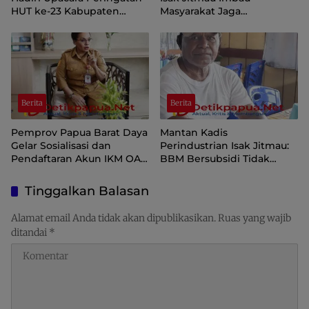
HUT ke-23 Kabupaten
Masyarakat Jaga
Sorong Selatan
Kamtibmas Jelang HUT ke-
81 Kemerdekaan RI
Berita
Berita
Pemprov Papua Barat Daya
Mantan Kadis
Gelar Sosialisasi dan
Perindustrian Isak Jitmau:
Pendaftaran Akun IKM OAP
BBM Bersubsidi Tidak
di Aplikasi SIINAS
Langka, Pengawasan
Distribusi Perlu Diperkuat
Tinggalkan Balasan
Alamat email Anda tidak akan dipublikasikan.
Ruas yang wajib
ditandai
*