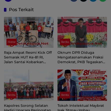
Pos Terkait
Home
Berita
Raja Ampat Resmi Kick Off
Oknum DPR Diduga
Semarak HUT Ke-81 RI,
Mengatasnamakan Fraksi
Jalan Santai Kobarkan
Demokrat, PKB Tegaskan
Semangat Persatuan dan
Tetap Dukung Pemprov
Nasionalisme
Papua Pegunungan
Berita
Berita
Kapolres Sorong Selatan
Tokoh Intelektual Maybrat
Hadiri Upacara Peringatan
Isak Jitmau Imbau