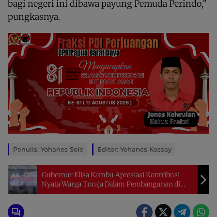
bagi negeri ini dibawa payung Pemuda Perindo,”
pungkasnya.
Penulis: Yohanes Sole
Editor: Yohanes Kossay
Gubernur Elisa Kambu Apresiasi Kontribusi
Nyata Warga Toraja Dalam Pembangunan di
Papua Barat Daya