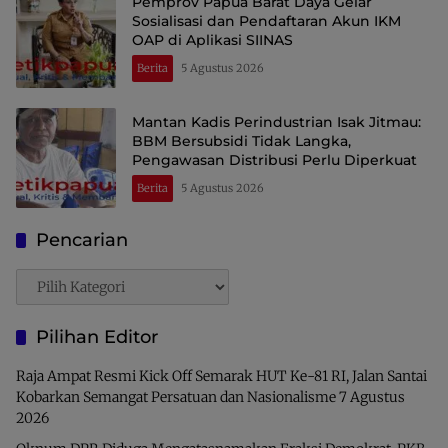
Pemprov Papua Barat Daya Gelar
Sosialisasi dan Pendaftaran Akun IKM
OAP di Aplikasi SIINAS
Berita
5 Agustus 2026
Mantan Kadis Perindustrian Isak Jitmau:
BBM Bersubsidi Tidak Langka,
Pengawasan Distribusi Perlu Diperkuat
Berita
5 Agustus 2026
Pencarian
Pencarian
Pilihan Editor
Raja Ampat Resmi Kick Off Semarak HUT Ke-81 RI, Jalan Santai
Kobarkan Semangat Persatuan dan Nasionalisme
7 Agustus
2026