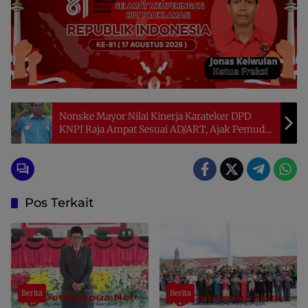
Nonske Mayor Nilai Kinerja Karateker DPD
KNPI Raja Ampat Sesuai AD/ART, Ajak Pemuda
Kawal RAPIMDA Hingga Musda II
Pos Terkait
Berita
Berita