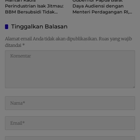
Mantan Kadis
Gubernur Papua Barat
Perindustrian Isak Jitmau:
Daya Audiensi dengan
BBM Bersubsidi Tidak
Menteri Perdagangan RI,
Langka, Pengawasan
Dorong Sorong Menjadi
Distribusi Perlu Diperkuat
Pusat Perdagangan dan
Tinggalkan Balasan
Ekspor Kawasan Timur
Indonesia
Alamat email Anda tidak akan dipublikasikan.
Ruas yang wajib
ditandai
*