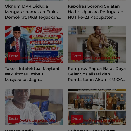
Oknum DPR Diduga
Kapolres Sorong Selatan
Mengatasnamakan Fraksi
Hadiri Upacara Peringatan
Demokrat, PKB Tegaskan
HUT ke-23 Kabupaten
Tetap Dukung Pemprov
Sorong Selatan
Papua Pegunungan
Berita
Berita
Tokoh Intelektual Maybrat
Pemprov Papua Barat Daya
Isak Jitmau Imbau
Gelar Sosialisasi dan
Masyarakat Jaga
Pendaftaran Akun IKM OAP
Kamtibmas Jelang HUT ke-
di Aplikasi SIINAS
81 Kemerdekaan RI
Berita
Berita