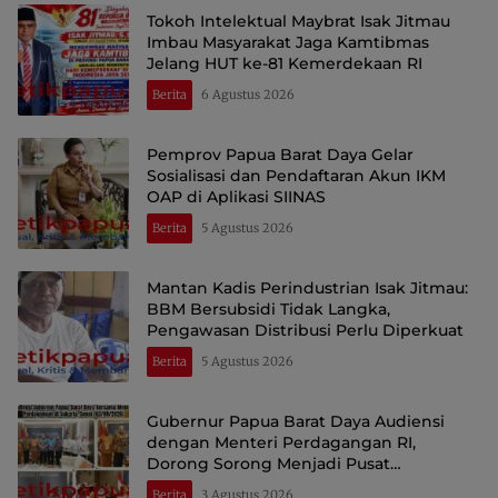
Tokoh Intelektual Maybrat Isak Jitmau
Imbau Masyarakat Jaga Kamtibmas
Jelang HUT ke-81 Kemerdekaan RI
Berita
6 Agustus 2026
Pemprov Papua Barat Daya Gelar
Sosialisasi dan Pendaftaran Akun IKM
OAP di Aplikasi SIINAS
Berita
5 Agustus 2026
Mantan Kadis Perindustrian Isak Jitmau:
BBM Bersubsidi Tidak Langka,
Pengawasan Distribusi Perlu Diperkuat
Berita
5 Agustus 2026
Gubernur Papua Barat Daya Audiensi
dengan Menteri Perdagangan RI,
Dorong Sorong Menjadi Pusat
Perdagangan dan Ekspor Kawasan Timur
Berita
3 Agustus 2026