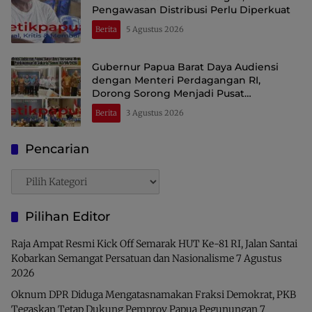
Pengawasan Distribusi Perlu Diperkuat
Berita
5 Agustus 2026
Gubernur Papua Barat Daya Audiensi
dengan Menteri Perdagangan RI,
Dorong Sorong Menjadi Pusat
Perdagangan dan Ekspor Kawasan Timur
Berita
3 Agustus 2026
Indonesia
Pencarian
Pencarian
Pilihan Editor
Raja Ampat Resmi Kick Off Semarak HUT Ke-81 RI, Jalan Santai
Kobarkan Semangat Persatuan dan Nasionalisme
7 Agustus
2026
Oknum DPR Diduga Mengatasnamakan Fraksi Demokrat, PKB
Tegaskan Tetap Dukung Pemprov Papua Pegunungan
7