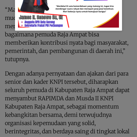
“Mari kita jaga situasi tetap kondusif. Jangan
mudah terprovokasi oleh hal-hal yang bisa
merusak persatuan. Fokus kita adalah
bagaimana pemuda Raja Ampat bisa
memberikan kontribusi nyata bagi masyarakat,
pemerintah, dan pembangunan di daerah ini,”
tutupnya.
Dengan adanya pernyataan dan ajakan dari para
senior dan kader KNPI tersebut, diharapkan
seluruh pemuda di Kabupaten Raja Ampat dapat
menyambut RAPIMDA dan Musda II KNPI
Kabupaten Raja Ampat, sebagai momentum
kebangkitan bersama, demi terwujudnya
organisasi kepemudaan yang solid,
berintegritas, dan berdaya saing di tingkat lokal