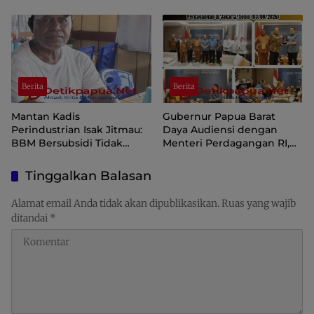
Kamtibmas Jelang HUT ke-
di Aplikasi SIINAS
81 Kemerdekaan RI
Berita
Berita
Mantan Kadis
Gubernur Papua Barat
Perindustrian Isak Jitmau:
Daya Audiensi dengan
BBM Bersubsidi Tidak
Menteri Perdagangan RI,
Langka, Pengawasan
Dorong Sorong Menjadi
Distribusi Perlu Diperkuat
Pusat Perdagangan dan
Tinggalkan Balasan
Ekspor Kawasan Timur
Indonesia
Alamat email Anda tidak akan dipublikasikan.
Ruas yang wajib
ditandai
*