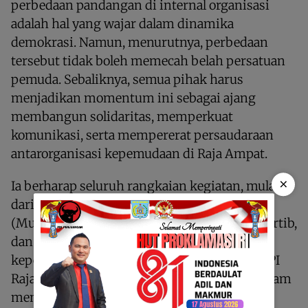
perbedaan pandangan di internal organisasi
adalah hal yang wajar dalam dinamika
demokrasi. Namun, menurutnya, perbedaan
tersebut tidak boleh memecah belah persatuan
pemuda. Sebaliknya, semua pihak harus
menjadikan momentum ini sebagai ajang
membangun solidaritas, memperkuat
komunikasi, serta mempererat persaudaraan
antarorganisasi kepemudaan di Raja Ampat.
×
Ia berharap seluruh rangkaian kegiatan, mulai
dari RAPIMDA hingga Musyawarah Daerah
(Musda) II nanti, dapat berlangsung aman, tertib,
dan demokratis, serta menghasilkan
kepemimpinan yang mampu membawa KNPI
Raja Ampat lebih maju, inklusif, dan aktif dalam
mendukung pembangunan daerah.