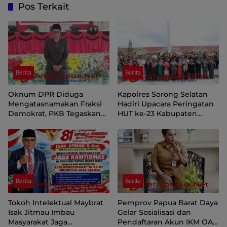
Pos Terkait
Berita
Berita
Oknum DPR Diduga
Kapolres Sorong Selatan
Mengatasnamakan Fraksi
Hadiri Upacara Peringatan
Demokrat, PKB Tegaskan
HUT ke-23 Kabupaten
Tetap Dukung Pemprov
Sorong Selatan
Papua Pegunungan
Berita
Berita
Tokoh Intelektual Maybrat
Pemprov Papua Barat Daya
Isak Jitmau Imbau
Gelar Sosialisasi dan
Masyarakat Jaga
Pendaftaran Akun IKM OAP