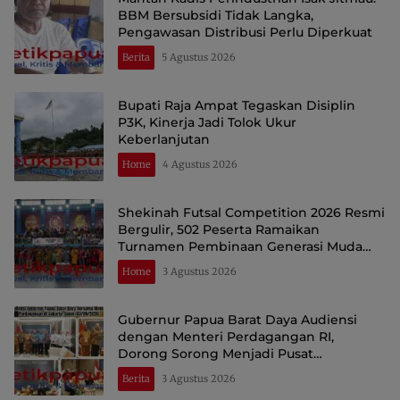
BBM Bersubsidi Tidak Langka,
Pengawasan Distribusi Perlu Diperkuat
Berita
5 Agustus 2026
Bupati Raja Ampat Tegaskan Disiplin
P3K, Kinerja Jadi Tolok Ukur
Keberlanjutan
Home
4 Agustus 2026
Shekinah Futsal Competition 2026 Resmi
Bergulir, 502 Peserta Ramaikan
Turnamen Pembinaan Generasi Muda
Raja Ampat
Home
3 Agustus 2026
Gubernur Papua Barat Daya Audiensi
dengan Menteri Perdagangan RI,
Dorong Sorong Menjadi Pusat
Perdagangan dan Ekspor Kawasan Timur
Berita
3 Agustus 2026
Indonesia