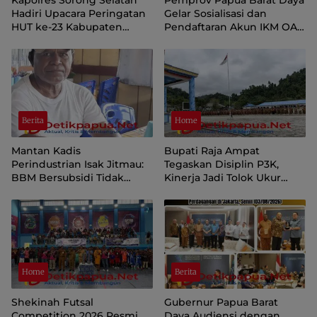
Hadiri Upacara Peringatan
Gelar Sosialisasi dan
HUT ke-23 Kabupaten
Pendaftaran Akun IKM OAP
Sorong Selatan
di Aplikasi SIINAS
Berita
Home
Mantan Kadis
Bupati Raja Ampat
Perindustrian Isak Jitmau:
Tegaskan Disiplin P3K,
BBM Bersubsidi Tidak
Kinerja Jadi Tolok Ukur
Langka, Pengawasan
Keberlanjutan
Distribusi Perlu Diperkuat
Home
Berita
Shekinah Futsal
Gubernur Papua Barat
Competition 2026 Resmi
Daya Audiensi dengan