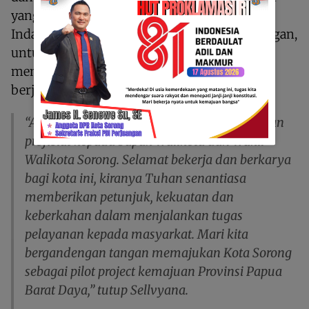
yang berkelanjutan melalui gerakan Sorong
Indah, revitalisasi obyek kebersihan lingkungan,
untuk menuju Kota Sorong bebas banjir, dan
memfasilitasi pelaksanaan Pemilu sehingga
berjalan dengan aman dan lancar.
“Akhir kata, saya menyampaikan selamat dan
profisiat kepada bapak Walikota dan Wakil
Walikota Sorong. Selamat bekerja dan berkarya
bagi kota ini, kiranya Tuhan senantiasa
memberikan petunjuk, kekuatan dan
keberkahan dalam menjalankan tugas
pelayanan kepada masyarkat. Mari kita
bergandengan tangan memajukan Kota Sorong
sebagai pilot project kemajuan Provinsi Papua
Barat Daya,” tutup Sellvyana.