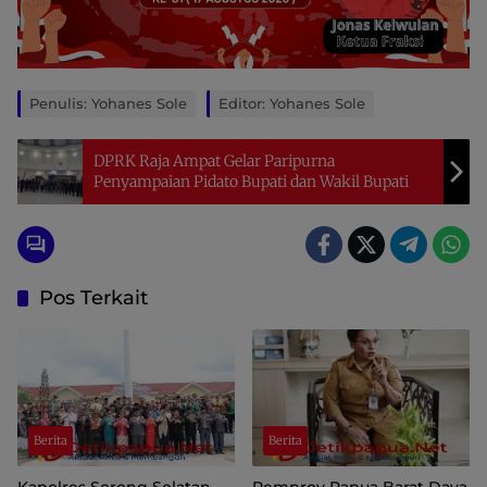
Penulis: Yohanes Sole
Editor: Yohanes Sole
DPRK Raja Ampat Gelar Paripurna
Penyampaian Pidato Bupati dan Wakil Bupati
Pos Terkait
Berita
Berita
Kapolres Sorong Selatan
Pemprov Papua Barat Daya