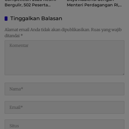
Bergulir, 502 Peserta
Menteri Perdagangan RI,
Ramaikan Turnamen
Dorong Sorong Menjadi
Pembinaan Generasi Muda
Pusat Perdagangan dan
Tinggalkan Balasan
Raja Ampat
Ekspor Kawasan Timur
Indonesia
Alamat email Anda tidak akan dipublikasikan.
Ruas yang wajib
ditandai
*