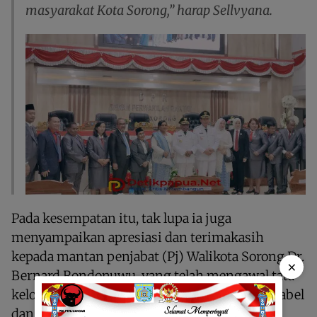
masyarakat Kota Sorong,” harap Sellvyana.
Pada kesempatan itu, tak lupa ia juga
menyampaikan apresiasi dan terimakasih
kepada mantan penjabat (Pj) Walikota Sorong Dr.
×
Bernard Rondonuwu, yang telah mengawal tata
kelola pemerintahan yang profesional, akuntabel
dan berwibawah, serta tata kelola lingkungan