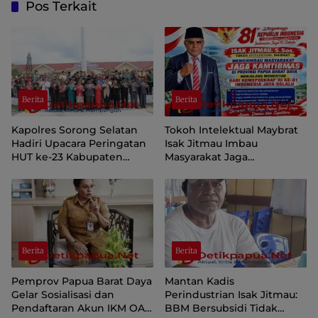
Pos Terkait
Berita
Berita
Kapolres Sorong Selatan
Tokoh Intelektual Maybrat
Hadiri Upacara Peringatan
Isak Jitmau Imbau
HUT ke-23 Kabupaten
Masyarakat Jaga
Sorong Selatan
Kamtibmas Jelang HUT ke-
81 Kemerdekaan RI
Berita
Berita
Pemprov Papua Barat Daya
Mantan Kadis
Gelar Sosialisasi dan
Perindustrian Isak Jitmau:
Pendaftaran Akun IKM OAP
BBM Bersubsidi Tidak