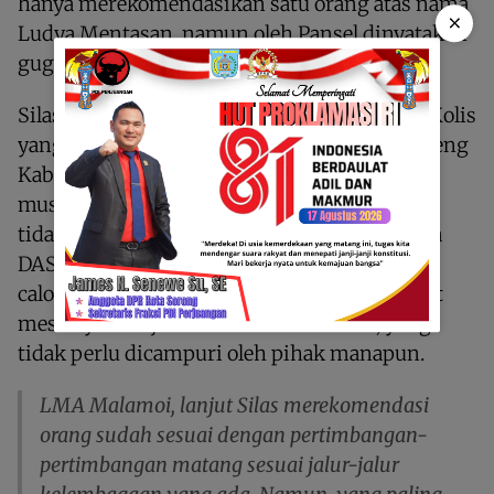
hanya merekomendasikan satu orang atas nama
×
Ludya Mentasan, namun oleh Pansel dinyatakan
gugur.
Silas juga mengklarifikasi pernyataan Yefta Kolis
yang menyebut kandidat yang lolos dari Dapeng
Kabupaten Sorong tidak lahir dari proses
musyawarah adat. Menurutnya hal itu sangat
tidak berdasar karena keluar dari mulut ketua
DAS. Padahal rekomendasi yang dikantongi
calon berasal dari LMA, sehingga hal tersebut
mestinya menjadi ranah internal LMA, yang
tidak perlu dicampuri oleh pihak manapun.
LMA Malamoi, lanjut Silas merekomendasi
orang sudah sesuai dengan pertimbangan-
pertimbangan matang sesuai jalur-jalur