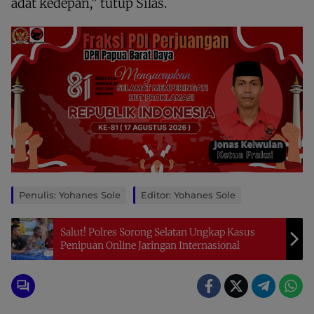
adat kedepan,” tutup Silas.
Penulis: Yohanes Sole
Editor: Yohanes Sole
Salut! Polres Sorong Selatan Ungkap Kasus
Penipuan Online Jaringan Internasional