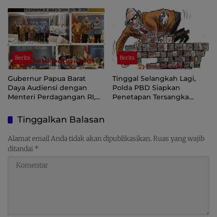
di Aplikasi SIINAS
Langka, Pengawasan
Distribusi Perlu Diperkuat
Berita
Berita
Gubernur Papua Barat
Tinggal Selangkah Lagi,
Daya Audiensi dengan
Polda PBD Siapkan
Menteri Perdagangan RI,
Penetapan Tersangka
Dorong Sorong Menjadi
Korupsi Inspektorat
Pusat Perdagangan dan
Tinggalkan Balasan
Ekspor Kawasan Timur
Indonesia
Alamat email Anda tidak akan dipublikasikan.
Ruas yang wajib
ditandai
*