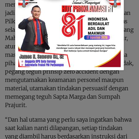
memberikan lima pedoman yang harus di
jadikan dasar dalam bertugas saat pengamanan
Pilkada 2024, yaitu agar Prajurit yang bertugas
selalu berdoa dan bertawakal kepada Tuhan Yang
Maha Esa, setiap Prajurit memahami prosedur,
aturan, tugas dan tanggungjawab masing-
masing , laksanakan koordinasi dengan semua
pihak baik yang terlibat langsung maupun tidak,
pegang teguh prinsip zero accident dengan
mengutamakan keamanan personel maupun
material, utamakan tindakan persuasif dengan
memegang teguh Sapta Marga dan Sumpah
Prajurit.
“Dan hal utama yang perlu saya ingatkan bahwa
saat kalian nanti dilapangan, setiap tindakan
yang diambil harus berdasarkan instruksi dari