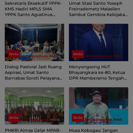
Sekretaris Eksekutif YPPK-
Umat Stasi Santo Yoseph
KMS Hadiri MPLS SMA
Freinademetz Malasilen
YPPK Santo Agustinus
Sambut Gembira Kebijakan
Sorong, Tekankan Karakter,
Pastor Paroki tentang
Disiplin, dan Kepedulian
Administrasi Sakramen
Lingkungan
Berita
Berita
Dialog Pastoral Jadi Ruang
Menyongsong HUT
Aspirasi, Umat Santo
Bhayangkara ke-80, Ketua
Barnabas Soroti Pelayanan
DPR Mamberamo Tengah
dan Kehidupan
Harapkan Polri Semakin
Menggereja
Profesional dan Dicintai
Rakyat
Berita
Berita
PMKRI Aimas Gelar MPAB-
Musa Kobogau: Jangan