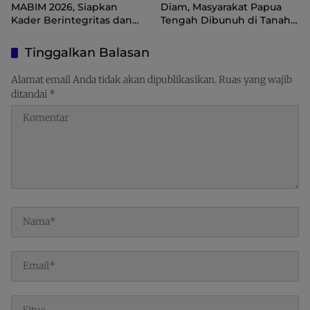
MABIM 2026, Siapkan
Diam, Masyarakat Papua
Kader Berintegritas dan
Tengah Dibunuh di Tanah
Berjiwa Kepemimpinan
Sendiri, Bawa Persoalan Ini
ke Presiden
Tinggalkan Balasan
Alamat email Anda tidak akan dipublikasikan.
Ruas yang wajib
ditandai
*