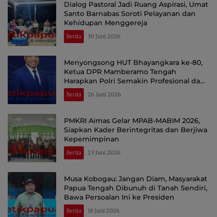
Dialog Pastoral Jadi Ruang Aspirasi, Umat
Santo Barnabas Soroti Pelayanan dan
Kehidupan Menggereja
Berita
30 Juni 2026
Menyongsong HUT Bhayangkara ke-80,
Ketua DPR Mamberamo Tengah
Harapkan Polri Semakin Profesional dan
Dicintai Rakyat
Berita
26 Juni 2026
PMKRI Aimas Gelar MPAB-MABIM 2026,
Siapkan Kader Berintegritas dan Berjiwa
Kepemimpinan
Berita
23 Juni 2026
Musa Kobogau: Jangan Diam, Masyarakat
Papua Tengah Dibunuh di Tanah Sendiri,
Bawa Persoalan Ini ke Presiden
Berita
18 Juni 2026