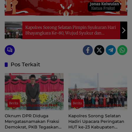
Kapolres Sorong Selatan Pimpin Syukuran Hari
Bhayangkara Ke-80, Wujud Syukur dan
Perkuat Sinergitas
Pos Terkait
Berita
Berita
Oknum DPR Diduga
Kapolres Sorong Selatan
Mengatasnamakan Fraksi
Hadiri Upacara Peringatan
Demokrat, PKB Tegaskan
HUT ke-23 Kabupaten