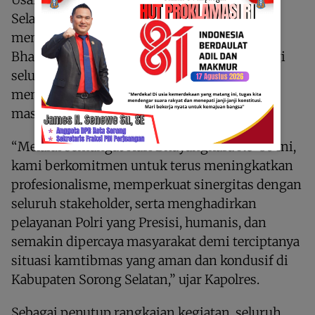
Selatan AKBP Gleen Rooi Molle, S.I.K.
menyampaikan bahwa peringatan Hari
Bhayangkara Ke-80 menjadi momentum bagi
seluruh insan Bhayangkara untuk terus
memperkuat komitmen pengabdian kepada
masyarakat.
“Melalui semangat Hari Bhayangkara Ke-80 ini,
kami berkomitmen untuk terus meningkatkan
profesionalisme, memperkuat sinergitas dengan
seluruh stakeholder, serta menghadirkan
pelayanan Polri yang Presisi, humanis, dan
semakin dipercaya masyarakat demi terciptanya
situasi kamtibmas yang aman dan kondusif di
Kabupaten Sorong Selatan,” ujar Kapolres.
Sebagai penutup rangkaian kegiatan, seluruh