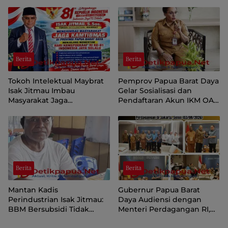
Tetap Dukung Pemprov
Sorong Selatan
Papua Pegunungan
Berita
Berita
Tokoh Intelektual Maybrat
Pemprov Papua Barat Daya
Isak Jitmau Imbau
Gelar Sosialisasi dan
Masyarakat Jaga
Pendaftaran Akun IKM OAP
Kamtibmas Jelang HUT ke-
di Aplikasi SIINAS
81 Kemerdekaan RI
Berita
Berita
Mantan Kadis
Gubernur Papua Barat
Perindustrian Isak Jitmau:
Daya Audiensi dengan
BBM Bersubsidi Tidak
Menteri Perdagangan RI,
Langka, Pengawasan
Dorong Sorong Menjadi