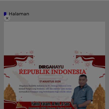
Halaman
×
Indeks Berita
Pedoman Media Siber
Privacy Policy
Redaksi
Kategori
Berita
Home
Daerah
Papua Barat Daya