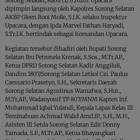
Sorong Selatan, Rabu (1/7/2026). Upacara
dipimpin langsung oleh Kapolres Sorong Selatan
AKBP Gleen Rooi Molle, S.I.K. selaku Inspektur
Upacara, dengan Ipda Marvel Fathan Haryadi,
S.Tr.I.K. bertindak sebagai Komandan Upacara.
Kegiatan tersebut dihadiri oleh Bupati Sorong
Selatan Ibu Petronela Krenak, S.Sos., M.Tr.AP.,
Ketua DPRD Sorong Selatan Kadir Anggiluli,
Dandim 1807/Sorong Selatan Letkol Czi. Paulus
Caessario Prasetyo, S.H., Sekretaris Daerah
Sorong Selatan Agustinus Wamafwa, S.Hut.,
M.Tr.AP., Wadanyonif TP 807/MNM Kapten Inf.
Muhammad Iqbal Yulandi, Kepala Lapas Kelas III
Teminabuan Achmad Walid Amd.IP., S.H., M.H.,
Asisten III Setda Sorong Selatan Edit Donny
Tamaela, S.P., M.Tr.AP., Ketua Bhayangkari