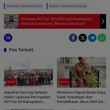
Penulis: Yohanes Sole
Editor: Yohanes Kossay
Perayaan HUT ke-59 K3MS Jadi Momentum
Perkuat Komitmen “Bersama Kita Kuat”
Pos Terkait
Berita
Berita
Kapolres Sorong Selatan
Pemprov Papua Barat Daya
Hadiri Upacara Peringatan
Gelar Sosialisasi dan
HUT ke-23 Kabupaten
Pendaftaran Akun IKM OAP
Sorong Selatan
di Aplikasi SIINAS