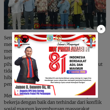
×
Sementara Sekretaris Komisi IV Abdul Gafur
mengapresiasi kinerja Biro Kesra dalam
menjalankan tugas di tengah keterbatasan
kemampuan fiskal daerah. Meski demikian,
pihaknya mengingatkan agar lembaga tersebut
tidak hanya dipandang sebagai unit pemberi
hibah, melainkan menjadi penggerak utama
peningkatan kualitas hidup masyarakat.
Menurutnya, sejauh ini Biro Kesra mampu
bekerja dengan baik dan terhindar dari konflik
sosial maupun kecemburuan masyarakat,