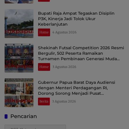
Bupati Raja Ampat Tegaskan Disiplin
P3K, Kinerja Jadi Tolok Ukur
Keberlanjutan
Home
4 Agustus 2026
Shekinah Futsal Competition 2026 Resmi
Bergulir, 502 Peserta Ramaikan
Turnamen Pembinaan Generasi Muda
Raja Ampat
Home
3 Agustus 2026
Gubernur Papua Barat Daya Audiensi
dengan Menteri Perdagangan RI,
Dorong Sorong Menjadi Pusat
Perdagangan dan Ekspor Kawasan Timur
Berita
3 Agustus 2026
Indonesia
Pencarian
Pencarian