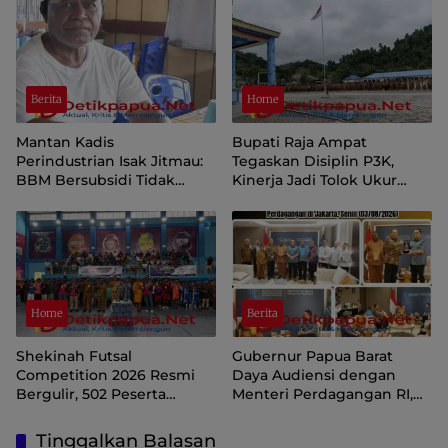
Berita
Home
Mantan Kadis
Bupati Raja Ampat
Perindustrian Isak Jitmau:
Tegaskan Disiplin P3K,
BBM Bersubsidi Tidak
Kinerja Jadi Tolok Ukur
Langka, Pengawasan
Keberlanjutan
Distribusi Perlu Diperkuat
Home
Berita
Shekinah Futsal
Gubernur Papua Barat
Competition 2026 Resmi
Daya Audiensi dengan
Bergulir, 502 Peserta
Menteri Perdagangan RI,
Ramaikan Turnamen
Dorong Sorong Menjadi
Pembinaan Generasi Muda
Pusat Perdagangan dan
Tinggalkan Balasan