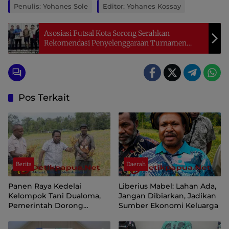
Penulis: Yohanes Sole
Editor: Yohanes Kossay
Asosiasi Futsal Kota Sorong Serahkan
Rekomendasi Penyelenggaraan Turnamen
IPPM-NTT CUP VII
Pos Terkait
Berita
Daerah
Panen Raya Kedelai
Liberius Mabel: Lahan Ada,
Kelompok Tani Dualoma,
Jangan Dibiarkan, Jadikan
Pemerintah Dorong
Sumber Ekonomi Keluarga
Masyarakat Jayawijaya
Kembali ke Kebun