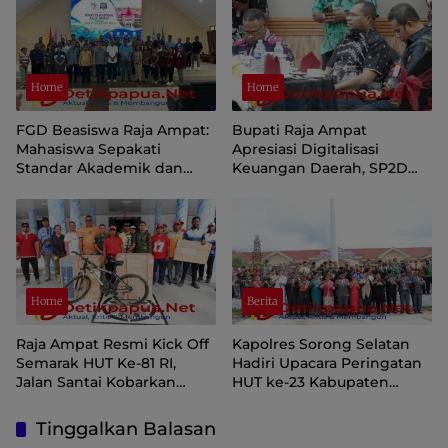
Home
Home
FGD Beasiswa Raja Ampat:
Bupati Raja Ampat
Mahasiswa Sepakati
Apresiasi Digitalisasi
Standar Akademik dan
Keuangan Daerah, SP2D
Administrasi
Online dan KKPD Dinilai
Perkuat Tata Kelola APBD
Home
Berita
Raja Ampat Resmi Kick Off
Kapolres Sorong Selatan
Semarak HUT Ke-81 RI,
Hadiri Upacara Peringatan
Jalan Santai Kobarkan
HUT ke-23 Kabupaten
Semangat Persatuan dan
Sorong Selatan
Nasionalisme
Tinggalkan Balasan