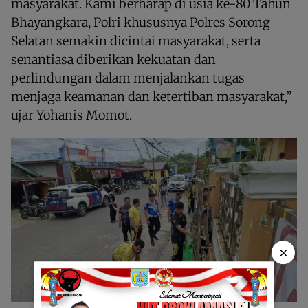
masyarakat. Kami berharap di usia ke-80 Tahun
Bhayangkara, Polri khususnya Polres Sorong
Selatan semakin dicintai masyarakat, serta
senantiasa diberikan kekuatan dan
perlindungan dalam menjalankan tugas
menjaga keamanan dan ketertiban masyarakat,”
ujar Yohanis Momot.
×