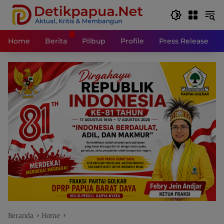
Langsung
ke
konten
Home
Berita
Pilbup
Profile
Press Release
Beranda
Home