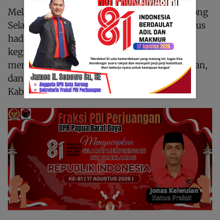
Melalui kegiatan Bhakti Religi ini, Polres Sorong
Selatan menegaskan komitmennya untuk terus
hadir di tengah masyarakat melalui berbagai
kegiatan sosial yang bermanfaat, sekaligus
memperkuat nilai-nilai toleransi, kebersamaan,
dan kerukunan antarumat beragama di
Kabupaten Sorong Selatan.