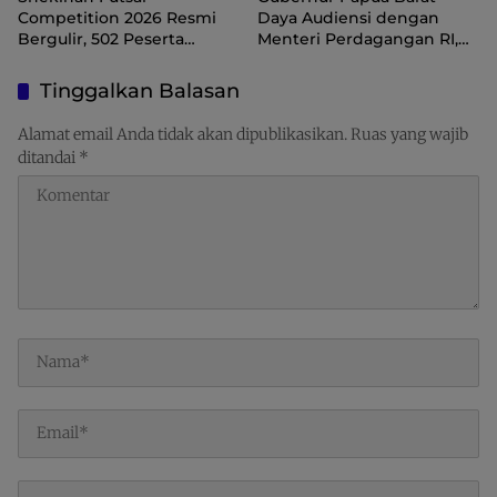
Competition 2026 Resmi
Daya Audiensi dengan
Bergulir, 502 Peserta
Menteri Perdagangan RI,
Ramaikan Turnamen
Dorong Sorong Menjadi
Pembinaan Generasi Muda
Pusat Perdagangan dan
Tinggalkan Balasan
Raja Ampat
Ekspor Kawasan Timur
Indonesia
Alamat email Anda tidak akan dipublikasikan.
Ruas yang wajib
ditandai
*