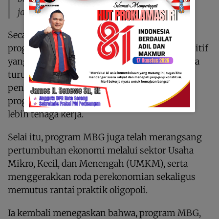
jabatan presiden selesai,” tegasnya.
Secara khusus untuk wilayah Tanah Papua,
program ini dinilai memberikan dampak positif
yang nyata. MBG dan program pendukungnya
turut membantu mengurangi angka
pengangguran. Sebagaimana data terakhir
program MBG telah menyerap hingga 1 juta
lebih tenaga kerja.
Selai itu, program MBG juga telah merangsang
pertumbuhan ekonomi melalui sektor Usaha
Mikro, Kecil, dan Menengah (UMKM), serta
menggerakkan roda perekonomian sekaligus
memutus rantai praktik oligopoli.
Ia kembali menegaskan bahwa, program MBG,