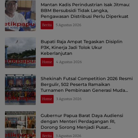
Mantan Kadis Perindustrian Isak Jitmau:
BBM Bersubsidi Tidak Langka,
Pengawasan Distribusi Perlu Diperkuat
Berita
5 Agustus 2026
Bupati Raja Ampat Tegaskan Disiplin
P3K, Kinerja Jadi Tolok Ukur
Keberlanjutan
Home
4 Agustus 2026
Shekinah Futsal Competition 2026 Resmi
Bergulir, 502 Peserta Ramaikan
Turnamen Pembinaan Generasi Muda
Raja Ampat
Home
3 Agustus 2026
Gubernur Papua Barat Daya Audiensi
dengan Menteri Perdagangan RI,
Dorong Sorong Menjadi Pusat
Perdagangan dan Ekspor Kawasan Timur
Berita
3 Agustus 2026