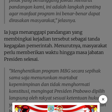
pihak yang bertanggung jawab. Menurut
pandangan kami, ini adalah langkah penting
agar manfaat program ini benar-benar dapat
dirasakan masyarakat,” jelasnya.
Ia juga menanggapi pandangan yang
membingkai kejadian tersebut sebagai tanda
kegagalan pemerintah. Menurutnya, masyarakat
perlu memberikan waktu hingga masa jabatan
Presiden selesai.
“Menghentikan program MBG secara sepihak
sama saja menurunkan martabat
kepemimpinan dan tidak menghormati
konstitusi, mengingat Presiden Prabowo dipilih
langsung oleh rakyat sesuai ketentuan hukum
×
yang berlaku. Apalagi program ini baru, biarkan
berjalan dan nanti akan dievaluasi setelah