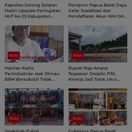
Kapolres Sorong Selatan
Pemprov Papua Barat Daya
Hadiri Upacara Peringatan
Gelar Sosialisasi dan
HUT ke-23 Kabupaten
Pendaftaran Akun IKM OAP
Sorong Selatan
di Aplikasi SIINAS
Berita
Home
Mantan Kadis
Bupati Raja Ampat
Perindustrian Isak Jitmau:
Tegaskan Disiplin P3K,
BBM Bersubsidi Tidak
Kinerja Jadi Tolok Ukur
Langka, Pengawasan
Keberlanjutan
Distribusi Perlu Diperkuat
Home
Berita
Shekinah Futsal
Gubernur Papua Barat