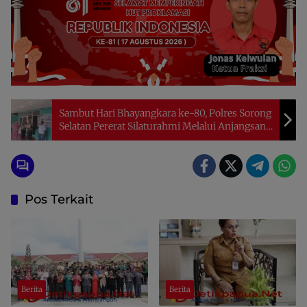
Sambut Hari Bhayangkara ke-80, Polres Sorong
Selatan Pererat Silaturahmi Melalui Anjangsana
Bersama Purnawirawan, Warakauri dan Panti
Asuhan
Pos Terkait
Berita
Berita