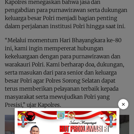
Kapolres menegaskan bahwa jasa dan
pengabdian para purnawirawan serta dukungan
keluarga besar Polri menjadi bagian penting
dalam perjalanan institusi Polri hingga saat ini.
“Melalui momentum Hari Bhayangkara ke-80
ini, kami ingin mempererat hubungan
kekeluargaan dengan para purnawirawan dan
warakauri Polri. Kami berharap doa, dukungan,
serta masukan dari para senior dan keluarga
besar Polri agar Polres Sorong Selatan dapat
terus memberikan pelayanan terbaik kepada
masyarakat serta mewujudkan Polri yang
×
Presisi,” ujar Kapolres.