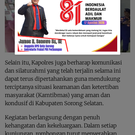
Selain itu, Kapolres juga berharap komunikasi
dan silaturahmi yang telah terjalin selama ini
dapat terus dipertahankan guna mendukung
terciptanya situasi keamanan dan ketertiban
masyarakat (Kamtibmas) yang aman dan
kondusif di Kabupaten Sorong Selatan.
Kegiatan berlangsung dengan penuh
kehangatan dan kekeluargaan. Dalam setiap
kunjungan, rombongan turut menyerahkan