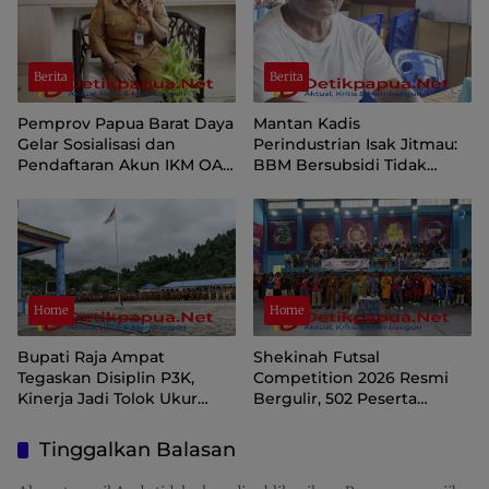
Berita
Berita
Pemprov Papua Barat Daya
Mantan Kadis
Gelar Sosialisasi dan
Perindustrian Isak Jitmau:
Pendaftaran Akun IKM OAP
BBM Bersubsidi Tidak
di Aplikasi SIINAS
Langka, Pengawasan
Distribusi Perlu Diperkuat
Home
Home
Bupati Raja Ampat
Shekinah Futsal
Tegaskan Disiplin P3K,
Competition 2026 Resmi
Kinerja Jadi Tolok Ukur
Bergulir, 502 Peserta
Keberlanjutan
Ramaikan Turnamen
Pembinaan Generasi Muda
Tinggalkan Balasan
Raja Ampat