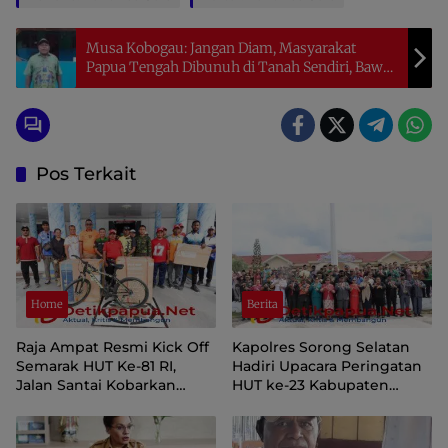
Musa Kobogau: Jangan Diam, Masyarakat
Papua Tengah Dibunuh di Tanah Sendiri, Bawa
Persoalan Ini ke Presiden
Pos Terkait
Home
Berita
Raja Ampat Resmi Kick Off
Kapolres Sorong Selatan
Semarak HUT Ke-81 RI,
Hadiri Upacara Peringatan
Jalan Santai Kobarkan
HUT ke-23 Kabupaten
Semangat Persatuan dan
Sorong Selatan
Nasionalisme