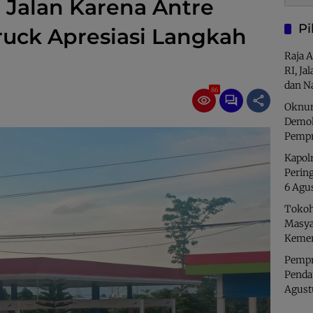
i Jalan Karena Antre
Pi
ruck Apresiasi Langkah
Raja 
RI, Ja
dan N
86
Oknum
Demok
Pempr
Kapolr
Perin
6 Agu
Tokoh
Masya
Kemer
Pempro
Penda
Agust