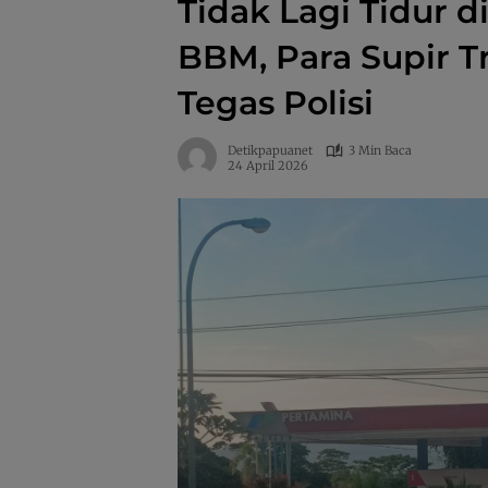
Tidak Lagi Tidur d
BBM, Para Supir T
Tegas Polisi
Detikpapuanet
3 Min Baca
24 April 2026