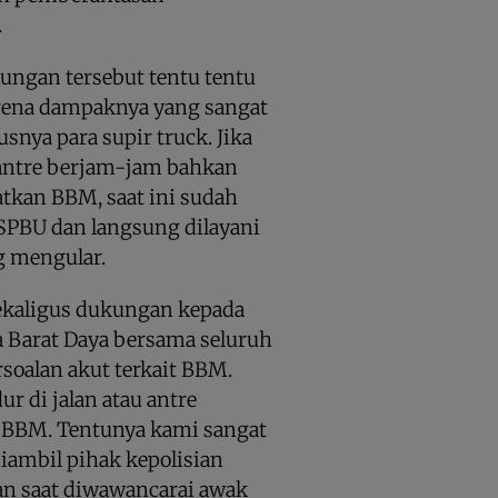
.
ungan tersebut tentu tentu
arena dampaknya yang sangat
snya para supir truck. Jika
ntre berjam-jam bahkan
atkan BBM, saat ini sudah
e SPBU dan langsung dilayani
g mengular.
ekaligus dukungan kepada
ua Barat Daya bersama seluruh
rsoalan akut terkait BBM.
ur di jalan atau antre
BBM. Tentunya kami sangat
ambil pihak kepolisian
san saat diwawancarai awak