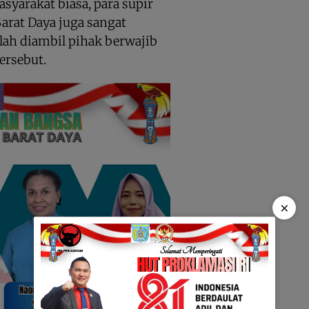
syarakat biasa, para supir
Barat Daya juga sangat
ah diambil pihak berwajib
ersebut.
×