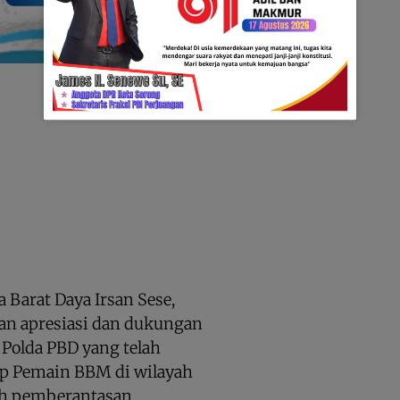
 Barat Daya Irsan Sese,
n apresiasi dan dukungan
a Polda PBD yang telah
p Pemain BBM di wilayah
kah pemberantasan