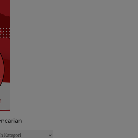
ncarian
rian