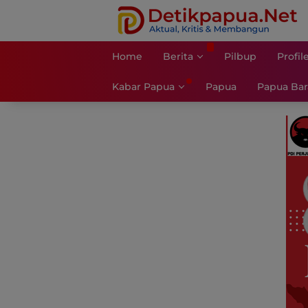
Langsung
ke
konten
Home
Berita
Pilbup
Profil
Kabar Papua
Papua
Papua Bar