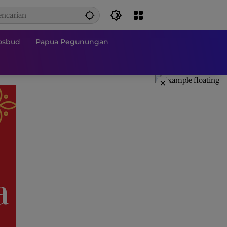
osbud
Papua Pegunungan
×