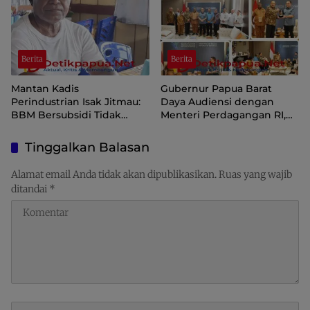
Berita
Berita
Mantan Kadis
Gubernur Papua Barat
Perindustrian Isak Jitmau:
Daya Audiensi dengan
BBM Bersubsidi Tidak
Menteri Perdagangan RI,
Langka, Pengawasan
Dorong Sorong Menjadi
Distribusi Perlu Diperkuat
Pusat Perdagangan dan
Tinggalkan Balasan
Ekspor Kawasan Timur
Indonesia
Alamat email Anda tidak akan dipublikasikan.
Ruas yang wajib
ditandai
*