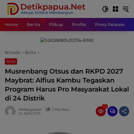
Langsung
ke
konten
Home
Berita
Pilbup
Profile
Press Release
Beranda
Berita
Berita
Musrenbang Otsus dan RKPD 2027
Maybrat: Alfius Kambu Tegaskan
Program Harus Pro Masyarakat Lokal
di 24 Distrik
171
Detikpapuanet
2 Min Baca
24 April 2026