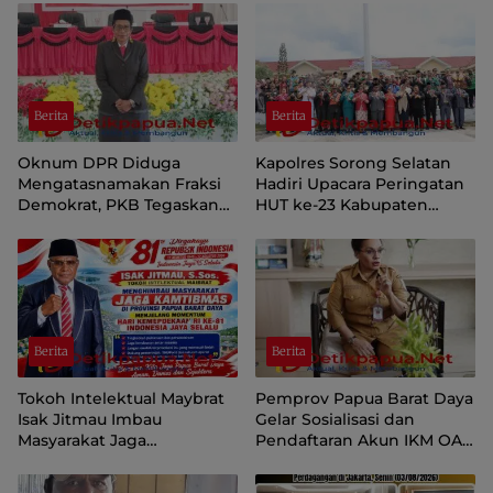
Berita
Berita
Oknum DPR Diduga
Kapolres Sorong Selatan
Mengatasnamakan Fraksi
Hadiri Upacara Peringatan
Demokrat, PKB Tegaskan
HUT ke-23 Kabupaten
Tetap Dukung Pemprov
Sorong Selatan
Papua Pegunungan
Berita
Berita
Tokoh Intelektual Maybrat
Pemprov Papua Barat Daya
Isak Jitmau Imbau
Gelar Sosialisasi dan
Masyarakat Jaga
Pendaftaran Akun IKM OAP
Kamtibmas Jelang HUT ke-
di Aplikasi SIINAS
81 Kemerdekaan RI