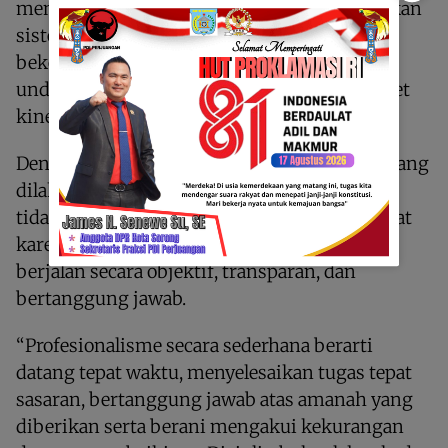
mengingatkan bahwa ASN bekerja berdasarkan
sistem, bukan berdasarkan perasaan. ASN
bekerja berdasarkan aturan perundang-
undangan, tugas pokok dan fungsi serta target
kinerja yang jelas dan terukur.
Dengan kata lain, tidak boleh ada pekerjaan yang
dilaksanakan karena kedekatan pribadi, dan
tidak boleh pula ada pekerjaan yang terhambat
karena perbedaan pandangan. Semua harus
berjalan secara objektif, transparan, dan
bertanggung jawab.
“Profesionalisme secara sederhana berarti
datang tepat waktu, menyelesaikan tugas tepat
sasaran, bertanggung jawab atas amanah yang
diberikan serta berani mengakui kekurangan