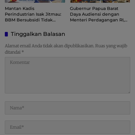
Mantan Kadis
Gubernur Papua Barat
Perindustrian Isak Jitmau:
Daya Audiensi dengan
BBM Bersubsidi Tidak
Menteri Perdagangan RI,
Langka, Pengawasan
Dorong Sorong Menjadi
Distribusi Perlu Diperkuat
Pusat Perdagangan dan
Tinggalkan Balasan
Ekspor Kawasan Timur
Indonesia
Alamat email Anda tidak akan dipublikasikan.
Ruas yang wajib
ditandai
*