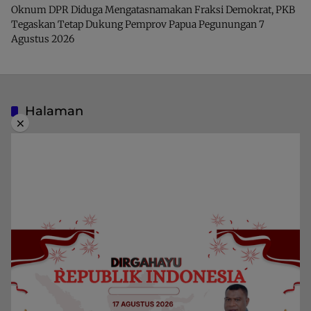
Oknum DPR Diduga Mengatasnamakan Fraksi Demokrat, PKB
Tegaskan Tetap Dukung Pemprov Papua Pegunungan
7
Agustus 2026
Halaman
×
Indeks Berita
Pedoman Media Siber
Privacy Policy
Redaksi
Kategori
Berita
Home
Daerah