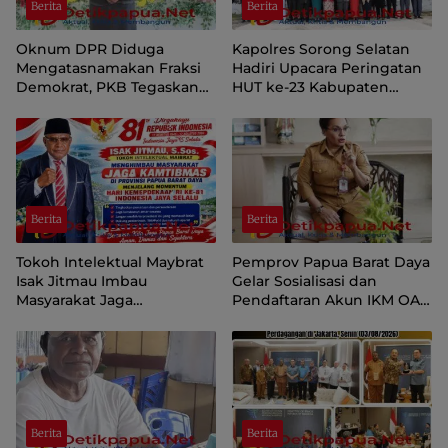
Berita
Berita
Oknum DPR Diduga
Kapolres Sorong Selatan
Mengatasnamakan Fraksi
Hadiri Upacara Peringatan
Demokrat, PKB Tegaskan
HUT ke-23 Kabupaten
Tetap Dukung Pemprov
Sorong Selatan
Papua Pegunungan
Berita
Berita
Tokoh Intelektual Maybrat
Pemprov Papua Barat Daya
Isak Jitmau Imbau
Gelar Sosialisasi dan
Masyarakat Jaga
Pendaftaran Akun IKM OAP
Kamtibmas Jelang HUT ke-
di Aplikasi SIINAS
81 Kemerdekaan RI
Berita
Berita