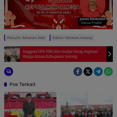
Penulis: Yohanes Sole
Editor: Yohanes Kossay
Anggota DPR PBD Jein Andjar Serap Aspirasi
Warga Aimas Kabupaten Sorong
Pos Terkait