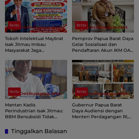
Berita
Berita
Tokoh Intelektual Maybrat
Pemprov Papua Barat Daya
Isak Jitmau Imbau
Gelar Sosialisasi dan
Masyarakat Jaga
Pendaftaran Akun IKM OAP
Kamtibmas Jelang HUT ke-
di Aplikasi SIINAS
81 Kemerdekaan RI
Berita
Berita
Mantan Kadis
Gubernur Papua Barat
Perindustrian Isak Jitmau:
Daya Audiensi dengan
BBM Bersubsidi Tidak
Menteri Perdagangan RI,
Langka, Pengawasan
Dorong Sorong Menjadi
Distribusi Perlu Diperkuat
Pusat Perdagangan dan
Tinggalkan Balasan
Ekspor Kawasan Timur