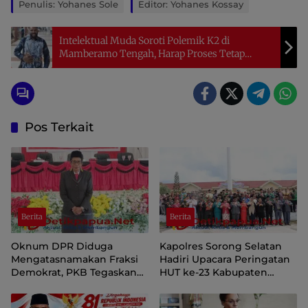
Penulis: Yohanes Sole
Editor: Yohanes Kossay
Intelektual Muda Soroti Polemik K2 di
Mamberamo Tengah, Harap Proses Tetap
Berjalan
Pos Terkait
Berita
Berita
Oknum DPR Diduga
Kapolres Sorong Selatan
Mengatasnamakan Fraksi
Hadiri Upacara Peringatan
Demokrat, PKB Tegaskan
HUT ke-23 Kabupaten
Tetap Dukung Pemprov
Sorong Selatan
Papua Pegunungan