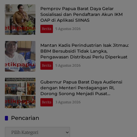
Pemprov Papua Barat Daya Gelar
Sosialisasi dan Pendaftaran Akun IKM
OAP di Aplikasi SIINAS
Berita
5 Agustus 2026
Mantan Kadis Perindustrian Isak Jitmau:
BBM Bersubsidi Tidak Langka,
Pengawasan Distribusi Perlu Diperkuat
Berita
5 Agustus 2026
Gubernur Papua Barat Daya Audiensi
dengan Menteri Perdagangan RI,
Dorong Sorong Menjadi Pusat
Perdagangan dan Ekspor Kawasan Timur
Berita
3 Agustus 2026
Indonesia
Pencarian
Pencarian