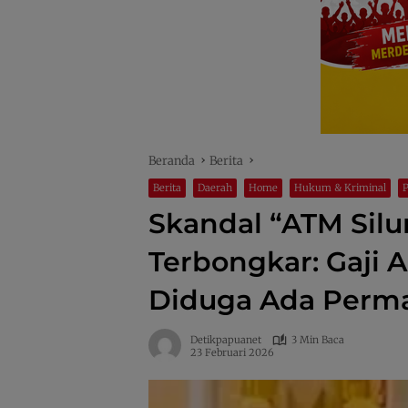
Beranda
Berita
Berita
Daerah
Home
Hukum & Kriminal
Skandal “ATM Sil
Terbongkar: Gaji A
Diduga Ada Perma
Detikpapuanet
3 Min Baca
23 Februari 2026