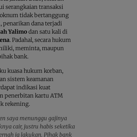
ui serangkaian transaksi
 oknum tidak bertanggung
, penarikan dana terjadi
ah Yalimo
dan satu kali di
mena
. Padahal, secara hukum
emiliki, meminta, maupun
pihak bank.
aku kuasa hukum korban,
an sistem keamanan
rdapat indikasi kuat
am penerbitan kartu ATM
ik rekening.
lien saya menunggu gajinya
ya cair, justru habis seketika
ernah ia lakukan. Pihak bank