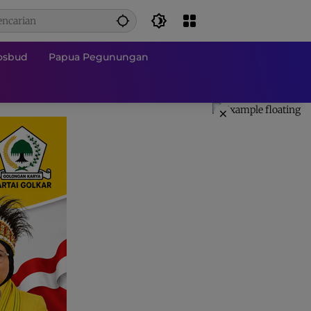
osbud
Papua Pegunungan
×