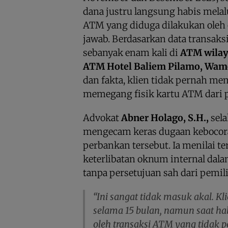
dana justru langsung habis melal
ATM yang diduga dilakukan oleh
jawab. Berdasarkan data transaksi
sebanyak enam kali di
ATM wilay
ATM Hotel Baliem Pilamo, Wa
dan fakta, klien tidak pernah m
memegang fisik kartu ATM dari 
Advokat
Abner Holago, S.H.,
sel
mengecam keras dugaan kebocor
perbankan tersebut. Ia menilai te
keterlibatan oknum internal dal
tanpa persetujuan sah dari pemil
“Ini sangat tidak masuk akal. K
selama 15 bulan, namun saat hakn
oleh transaksi ATM yang tidak p