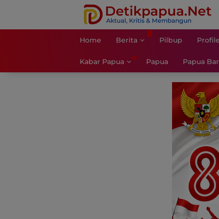
Langsung
ke
konten
Home
Berita
Pilbup
Profil
Kabar Papua
Papua
Papua Bar