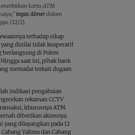
menerbitkan kartu ATM
 saya,”
tegas Abner
dalam
gu (22/2).
ewaannya terhadap sikap
ang dinilai tidak kooperatif
g berlangsung di Polres
 Hingga saat ini, pihak bank
ang memadai terkait dugaan
ah indikasi pengabaian
pengecekan rekaman CCTV
i transaksi, khususnya ATM
pernah diberikan aksesnya.
mi yang dilayangkan pada 12
a Cabang Yalimo dan Cabang