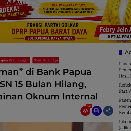
Ad
Papua Pegunungan
Sosial & Budaya
Panen
uman” di Bank Papua
Pemer
Hasil 
SN 15 Bulan Hilang,
Refle
Para V
inan Oknum Internal
Panen
Pemer
169
Kemba
Liberi
Jadik