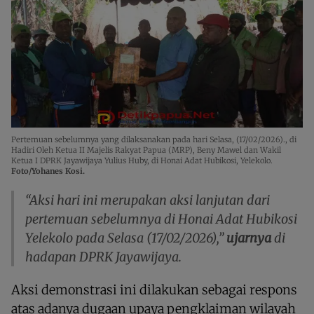
Pertemuan sebelumnya yang dilaksanakan pada hari Selasa, (17/02/2026)., di
Hadiri Oleh Ketua II Majelis Rakyat Papua (MRP), Beny Mawel dan Wakil
Ketua I DPRK Jayawijaya Yulius Huby, di Honai Adat Hubikosi, Yelekolo.
Foto/Yohanes Kosi.
“Aksi hari ini merupakan aksi lanjutan dari
pertemuan sebelumnya di Honai Adat Hubikosi
Yelekolo pada Selasa (17/02/2026),”
ujarnya
di
hadapan DPRK Jayawijaya.
Aksi demonstrasi ini dilakukan sebagai respons
atas adanya dugaan upaya pengklaiman wilayah