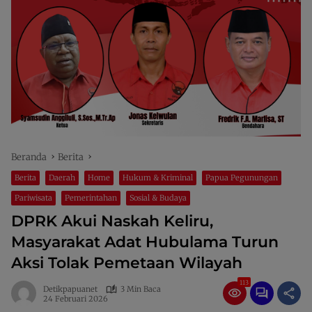
Beranda
Berita
Berita
Daerah
Home
Hukum & Kriminal
Papua Pegunungan
Pariwisata
Pemerintahan
Sosial & Budaya
DPRK Akui Naskah Keliru,
Masyarakat Adat Hubulama Turun
Aksi Tolak Pemetaan Wilayah
113
Detikpapuanet
3 Min Baca
24 Februari 2026