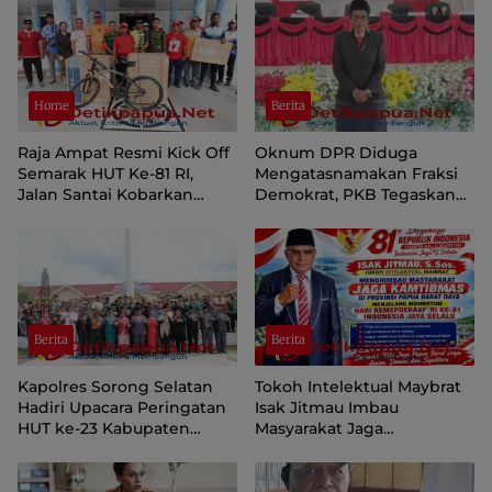
Home
Berita
Raja Ampat Resmi Kick Off
Oknum DPR Diduga
Semarak HUT Ke-81 RI,
Mengatasnamakan Fraksi
Jalan Santai Kobarkan
Demokrat, PKB Tegaskan
Semangat Persatuan dan
Tetap Dukung Pemprov
Nasionalisme
Papua Pegunungan
Berita
Berita
Kapolres Sorong Selatan
Tokoh Intelektual Maybrat
Hadiri Upacara Peringatan
Isak Jitmau Imbau
HUT ke-23 Kabupaten
Masyarakat Jaga
Sorong Selatan
Kamtibmas Jelang HUT ke-
81 Kemerdekaan RI