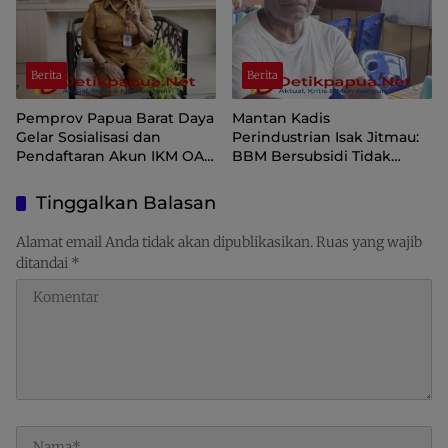
Berita
Berita
Pemprov Papua Barat Daya
Mantan Kadis
Gelar Sosialisasi dan
Perindustrian Isak Jitmau:
Pendaftaran Akun IKM OAP
BBM Bersubsidi Tidak
di Aplikasi SIINAS
Langka, Pengawasan
Distribusi Perlu Diperkuat
Tinggalkan Balasan
Alamat email Anda tidak akan dipublikasikan.
Ruas yang wajib
ditandai
*