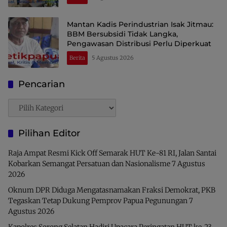
Mantan Kadis Perindustrian Isak Jitmau:
BBM Bersubsidi Tidak Langka,
Pengawasan Distribusi Perlu Diperkuat
Berita
5 Agustus 2026
Pencarian
Pencarian
Pilihan Editor
Raja Ampat Resmi Kick Off Semarak HUT Ke-81 RI, Jalan Santai
Kobarkan Semangat Persatuan dan Nasionalisme
7 Agustus
2026
Oknum DPR Diduga Mengatasnamakan Fraksi Demokrat, PKB
Tegaskan Tetap Dukung Pemprov Papua Pegunungan
7
Agustus 2026
Kapolres Sorong Selatan Hadiri Upacara Peringatan HUT ke-23