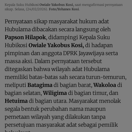
Kepala Suku Hubikosi
Owiale Yakobus Kosi,
saat mengafirmasi pernyataan
sikap. Selasa, (24/02/2026).
Foto/Yohanes Kosi
.
Pernyataan sikap masyarakat hukum adat
Hubulama dibacakan secara langsung oleh
Papson Hilapok
, didampingi Kepala Suku
Hubikosi
Owiale Yakobus Kosi,
di hadapan
pimpinan dan anggota DPRK Jayawijaya serta
massa aksi. Dalam pernyataan tersebut
ditegaskan bahwa wilayah adat Hubulama
memiliki batas-batas sah secara turun-temurun,
meliputi
Batagima
di bagian barat,
Wakoloa
di
bagian selatan,
Wiligima
di bagian timur, dan
Hetuima
di bagian utara. Masyarakat menolak
segala bentuk perubahan nama maupun
pemetaan wilayah yang dilakukan tanpa
persetujuan masyarakat adat sebagai pemilik