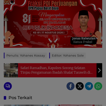
Penulis: Yohanes Kossay
Editor: Yohanes Sole
Safari Ramadhan, Kapolres Sorong Selatan
Tinjau Pengamanan Ibadah Shalat Tarawih di
Masjid Jabal Nur Ampera
Pos Terkait