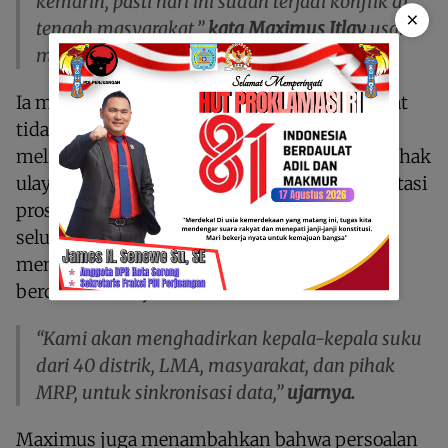
kemarin, pasti hari ini sudah terjadi konflik di
×
tengah masyarakat,”
kata Maximus Itlay
usai
menerima aspirasi masyarakat.
Ia menegaskan bahwa penetapan wilayah adat
tidak dapat dilakukan secara sepihak tanpa
melibatkan masyarakat adat sebagai pemilik hak
ulayat. Oleh karena itu, DPRK akan memfasilitasi
proses sinkronisasi data dengan melibatkan
seluruh pemangku kepentingan adat guna
memastikan keabsahan batas wilayah
berdasarkan sejarah dan hukum adat.
“Kami akan menghadirkan kepala-kepala suku
dari 40 distrik, LMA, masyarakat, dan pihak
MRP, untuk sinkronisasi data,”
ujarnya.
Maximus juga menambahkan bahwa persoalan