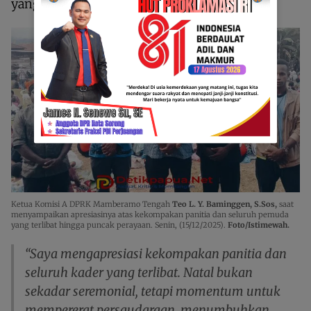
yang terlibat hingga puncak perayaan.
Ketua Komisi A DPRK Mamberamo Tengah
Teo L. Y. Baminggen, S.Sos,
saat
menyampaikan apresiasinya atas kekompakan panitia dan seluruh pemuda
yang terlibat hingga puncak perayaan. Senin, (15/12/2025).
Foto/Istimewah.
“Saya mengapresiasi kekompakan panitia dan
seluruh kader yang terlibat. Natal bukan
sekadar seremonial, tetapi momentum untuk
mempererat persaudaraan, menumbuhkan