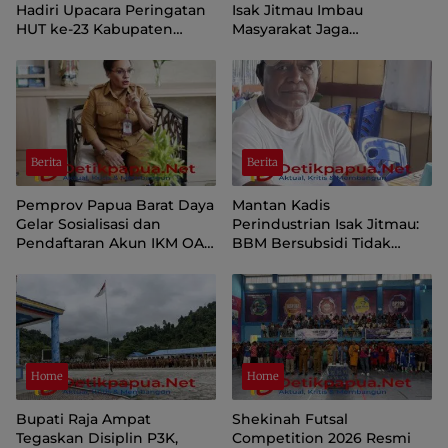
Hadiri Upacara Peringatan
Isak Jitmau Imbau
HUT ke-23 Kabupaten
Masyarakat Jaga
Sorong Selatan
Kamtibmas Jelang HUT ke-
81 Kemerdekaan RI
Berita
Berita
Pemprov Papua Barat Daya
Mantan Kadis
Gelar Sosialisasi dan
Perindustrian Isak Jitmau:
Pendaftaran Akun IKM OAP
BBM Bersubsidi Tidak
di Aplikasi SIINAS
Langka, Pengawasan
Distribusi Perlu Diperkuat
Home
Home
Bupati Raja Ampat
Shekinah Futsal
Tegaskan Disiplin P3K,
Competition 2026 Resmi