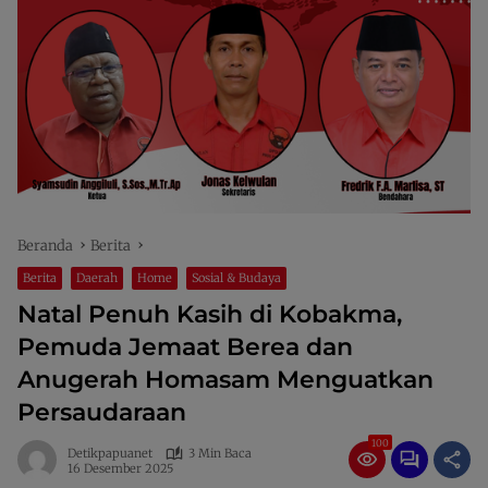
Beranda
Berita
Berita
Daerah
Home
Sosial & Budaya
Natal Penuh Kasih di Kobakma,
Pemuda Jemaat Berea dan
Anugerah Homasam Menguatkan
Persaudaraan
100
Detikpapuanet
3 Min Baca
16 Desember 2025