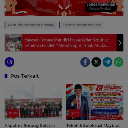
Penulis: Yohanes Kossay
Editor: Yohanes Sole
Yayasan Soraya Mandiri Papua Gelar Seminar
Generasi Estafet: “Membangun Anak Muda
yang Sehat Jasmani dan Rohani”
Pos Terkait
Berita
Berita
Kapolres Sorong Selatan
Tokoh Intelektual Maybrat