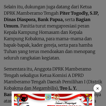
Selain itu, dukungan juga datang dari Ketua
DPRK Mamberamo Tengah
Piter Togodly, S.IP,
Dinas Diaspora, Bank Papua,
serta
Bagian
Umum.
Panitia turut mengapresiasi peran
Kepala Kampung Homasam dan Kepala
Kampung Kobakma, para mama-mama dan
bapak-bapak, kader gereja, serta para hamba
Tuhan yang terus mendoakan dan menopang
seluruh rangkaian kegiatan.
Sementara itu, Anggota DPRK Mamberamo
Tengah sekaligus Ketua Komisi A DPRD
Mamberamo Tengah Daerah Pemilihan I (Distrik
×
Kobakma dan Megambilis),
Teo L. Y.
Baminggen, S.Sos,
menyampaikan apresiasinya
atas kekompakan panitia dan seluruh pemuda