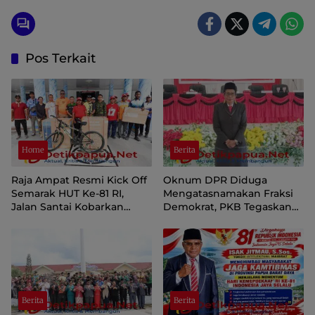
Pos Terkait
Home
Berita
Raja Ampat Resmi Kick Off
Oknum DPR Diduga
Semarak HUT Ke-81 RI,
Mengatasnamakan Fraksi
Jalan Santai Kobarkan
Demokrat, PKB Tegaskan
Semangat Persatuan dan
Tetap Dukung Pemprov
Nasionalisme
Papua Pegunungan
Berita
Berita