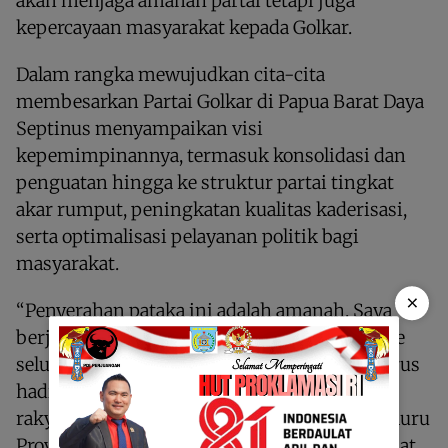
akan menjaga amanah partai tetapi juga
kepercayaan masyarakat kepada Golkar.
Dalam rangka mewujudkan cita-cita
membesarkan Partai Golkar di Papua Barat Daya
Septinus menyampaikan visi
kepemimpinannya, termasuk konsolidasi dan
penguatan hingga ke struktur partai tingkat
akar rumput, peningkatan kualitas kaderisasi,
serta optimalisasi pelayanan politik bagi
masyarakat.
×
“Penyerahan pataka ini adalah amanah. Saya
berjanji akan mengibarkan bendera Golkar ke
seluruh penjuru Papua Barat Daya. Golkar harus
hadir dan memberi manfaat langsung bagi
rakyat, saya siap menguningkan Golkar di seluru
Provinsi Papua Barat Daya,” ujar Septinus Lobat