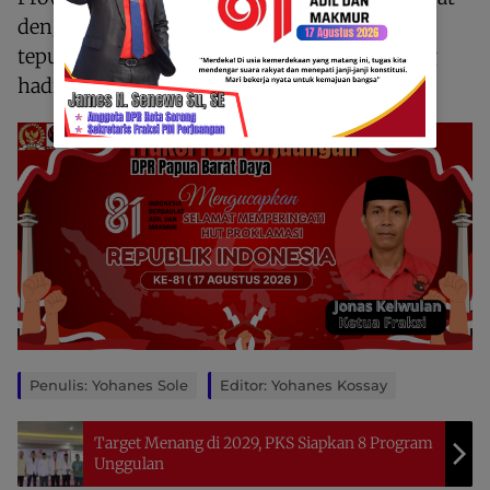
dengan semangat berapi-api yang disambut
tepuk tangan meriah dari seluruh kader yang
hadir.
Penulis: Yohanes Sole
Editor: Yohanes Kossay
Target Menang di 2029, PKS Siapkan 8 Program
Unggulan