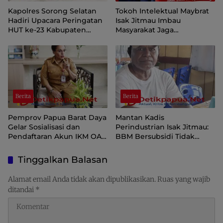
Kapolres Sorong Selatan
Tokoh Intelektual Maybrat
Hadiri Upacara Peringatan
Isak Jitmau Imbau
HUT ke-23 Kabupaten
Masyarakat Jaga
Sorong Selatan
Kamtibmas Jelang HUT ke-
81 Kemerdekaan RI
Berita
Berita
Pemprov Papua Barat Daya
Mantan Kadis
Gelar Sosialisasi dan
Perindustrian Isak Jitmau:
Pendaftaran Akun IKM OAP
BBM Bersubsidi Tidak
di Aplikasi SIINAS
Langka, Pengawasan
Distribusi Perlu Diperkuat
Tinggalkan Balasan
Alamat email Anda tidak akan dipublikasikan.
Ruas yang wajib
ditandai
*