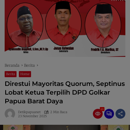
Beranda
Berita
Berita
Home
Direstui Mayoritas Quorum, Septinus
Lobat Ketua Terpilih DPD Golkar
Papua Barat Daya
65
Detikpapuanet
2 Min Baca
23 November 2025