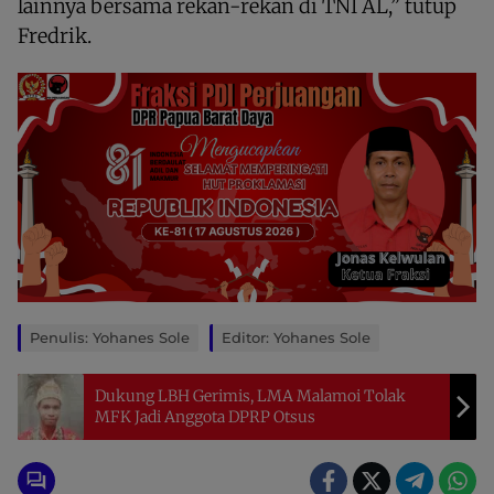
lainnya bersama rekan-rekan di TNI AL,” tutup
Fredrik.
Penulis: Yohanes Sole
Editor: Yohanes Sole
Dukung LBH Gerimis, LMA Malamoi Tolak
MFK Jadi Anggota DPRP Otsus