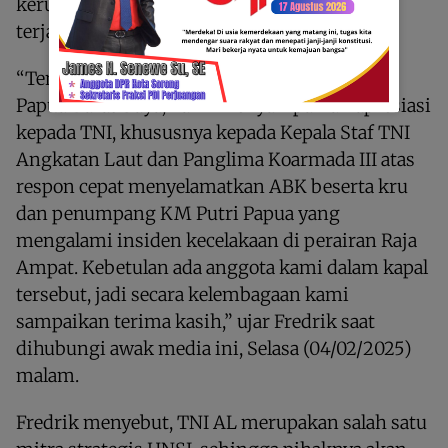
kerugian akibat kecelakaan laut yang sering
terjadi di wilayah tersebut.
“Tentu kami atas nama keluarga besar HNSI
Papua Barat Daya, kami menyampaikan apresiasi
kepada TNI, khususnya kepada Kepala Staf TNI
Angkatan Laut dan Panglima Koarmada III atas
respon cepat menyelamatkan ABK beserta kru
dan penumpang KM Putri Papua yang
mengalami insiden kecelakaan di perairan Raja
Ampat. Kebetulan ada anggota kami dalam kapal
tersebut, jadi secara kelembagaan kami
sampaikan terima kasih,” ujar Fredrik saat
dihubungi awak media ini, Selasa (04/02/2025)
malam.
Fredrik menyebut, TNI AL merupakan salah satu