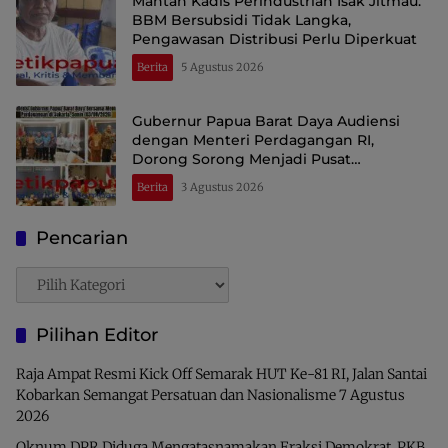
Mantan Kadis Perindustrian Isak Jitmau:
BBM Bersubsidi Tidak Langka,
Pengawasan Distribusi Perlu Diperkuat
Berita
5 Agustus 2026
Gubernur Papua Barat Daya Audiensi
dengan Menteri Perdagangan RI,
Dorong Sorong Menjadi Pusat
Perdagangan dan Ekspor Kawasan Timur
Berita
3 Agustus 2026
Indonesia
Pencarian
Pencarian
Pilihan Editor
Raja Ampat Resmi Kick Off Semarak HUT Ke-81 RI, Jalan Santai
Kobarkan Semangat Persatuan dan Nasionalisme
7 Agustus
2026
Oknum DPR Diduga Mengatasnamakan Fraksi Demokrat, PKB