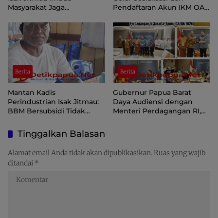
Masyarakat Jaga
Pendaftaran Akun IKM OAP
Kamtibmas Jelang HUT ke-
di Aplikasi SIINAS
81 Kemerdekaan RI
Berita
Berita
Mantan Kadis
Gubernur Papua Barat
Perindustrian Isak Jitmau:
Daya Audiensi dengan
BBM Bersubsidi Tidak
Menteri Perdagangan RI,
Langka, Pengawasan
Dorong Sorong Menjadi
Distribusi Perlu Diperkuat
Pusat Perdagangan dan
Tinggalkan Balasan
Ekspor Kawasan Timur
Indonesia
Alamat email Anda tidak akan dipublikasikan.
Ruas yang wajib
ditandai
*