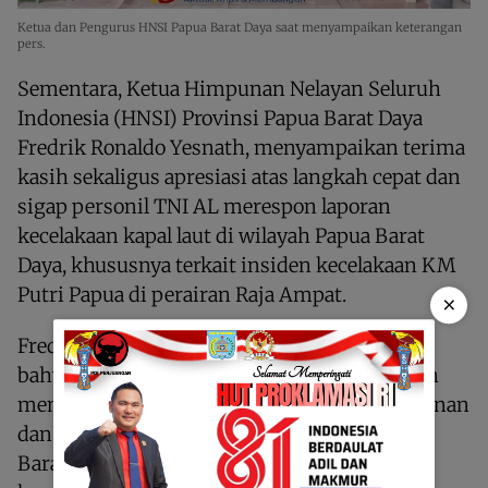
Ketua dan Pengurus HNSI Papua Barat Daya saat menyampaikan keterangan
pers.
Sementara, Ketua Himpunan Nelayan Seluruh
Indonesia (HNSI) Provinsi Papua Barat Daya
Fredrik Ronaldo Yesnath, menyampaikan terima
kasih sekaligus apresiasi atas langkah cepat dan
sigap personil TNI AL merespon laporan
kecelakaan kapal laut di wilayah Papua Barat
Daya, khususnya terkait insiden kecelakaan KM
Putri Papua di perairan Raja Ampat.
×
Fredrik menyebut hal tersebut menunjukan
bahwa TNI AL benar-benar profesional dalam
menjalankan tugas demi memastikan keamanan
dan kenyamanan di wilayah perairan Papua
Barat Daya juga dalam konteks mengurangi